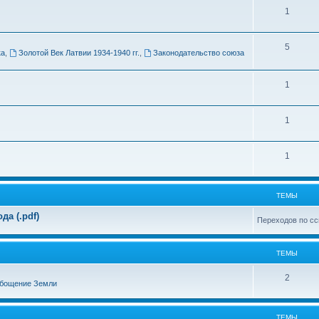
Т
1
м
е
ы
Т
5
м
ка
,
Золотой Век Латвии 1934-1940 гг.
,
Законодательство союза
е
ы
м
Т
1
ы
е
Т
1
м
е
ы
Т
1
м
е
ы
м
ТЕМЫ
ы
а (.pdf)
Переходов по сс
ТЕМЫ
Т
2
бощение Земли
е
м
ТЕМЫ