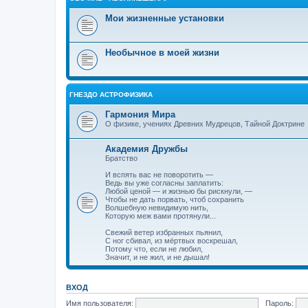
Мои жизненные установки
Необычное в моей жизни
ГНЕЗДО АСТРОФИЗИКА
Гармония Мира
О физике, учениях Древних Мудрецов, Тайной Доктрине
Академия Дружбы
Братство
И вспять вас не поворотить —
Ведь вы уже согласны заплатить:
Любой ценой — и жизнью бы рискнули, —
Чтобы не дать порвать, чтоб сохранить
Волшебную невидимую нить,
Которую меж вами протянули...
Свежий ветер избранных пьянил,
С ног сбивал, из мёртвых воскрешал,
Потому что, если не любил,
Значит, и не жил, и не дышал!
ВХОД
Имя пользователя:
Пароль: