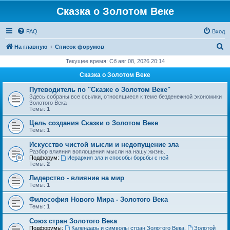
Сказка о Золотом Веке
FAQ
Вход
П
На главную
Список форумов
о
Текущее время: Сб авг 08, 2026 20:14
и
Сказка о Золотом Веке
с
Путеводитель по "Сказке о Золотом Веке"
к
Здесь собраны все ссылки, относящиеся к теме безденежной экономики
Золотого Века
Темы:
1
Цель создания Сказки о Золотом Веке
Темы:
1
Искусство чистой мысли и недопущение зла
Разбор влияния воплощения мысли на нашу жизнь.
Подфорум:
Иерархия зла и способы борьбы с ней
Темы:
2
Лидерство - влияние на мир
Темы:
1
Философия Нового Мира - Золотого Века
Темы:
1
Cоюз стран Золотого Века
Подфорумы:
Календарь и символы стран Золотого Века
,
Золотой