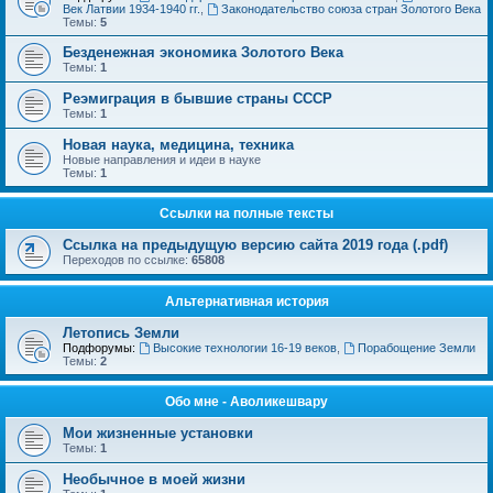
Век Латвии 1934-1940 гг.
,
Законодательство союза стран Золотого Века
Темы:
5
Безденежная экономика Золотого Века
Темы:
1
Реэмиграция в бывшие страны СССР
Темы:
1
Новая наука, медицина, техника
Новые направления и идеи в науке
Темы:
1
Ссылки на полные тексты
Ссылка на предыдущую версию сайта 2019 года (.pdf)
Переходов по ссылке:
65808
Альтернативная история
Летопись Земли
Подфорумы:
Высокие технологии 16-19 веков
,
Порабощение Земли
Темы:
2
Обо мне - Аволикешвару
Мои жизненные установки
Темы:
1
Необычное в моей жизни