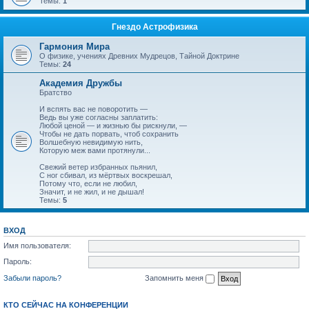
Темы:
1
Гнездо Астрофизика
Гармония Мира
О физике, учениях Древних Мудрецов, Тайной Доктрине
Темы:
24
Академия Дружбы
Братство
И вспять вас не поворотить —
Ведь вы уже согласны заплатить:
Любой ценой — и жизнью бы рискнули, —
Чтобы не дать порвать, чтоб сохранить
Волшебную невидимую нить,
Которую меж вами протянули...
Свежий ветер избранных пьянил,
С ног сбивал, из мёртвых воскрешал,
Потому что, если не любил,
Значит, и не жил, и не дышал!
Темы:
5
ВХОД
Имя пользователя:
Пароль:
Забыли пароль?
Запомнить меня
КТО СЕЙЧАС НА КОНФЕРЕНЦИИ