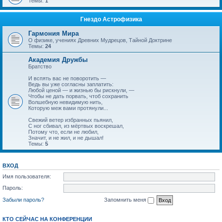
Темы:
1
Гнездо Астрофизика
Гармония Мира
О физике, учениях Древних Мудрецов, Тайной Доктрине
Темы:
24
Академия Дружбы
Братство
И вспять вас не поворотить —
Ведь вы уже согласны заплатить:
Любой ценой — и жизнью бы рискнули, —
Чтобы не дать порвать, чтоб сохранить
Волшебную невидимую нить,
Которую меж вами протянули...
Свежий ветер избранных пьянил,
С ног сбивал, из мёртвых воскрешал,
Потому что, если не любил,
Значит, и не жил, и не дышал!
Темы:
5
ВХОД
Имя пользователя:
Пароль:
Забыли пароль?
Запомнить меня
КТО СЕЙЧАС НА КОНФЕРЕНЦИИ