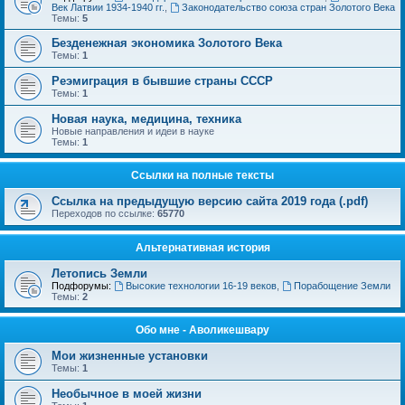
Век Латвии 1934-1940 гг.
,
Законодательство союза стран Золотого Века
Темы:
5
Безденежная экономика Золотого Века
Темы:
1
Реэмиграция в бывшие страны СССР
Темы:
1
Новая наука, медицина, техника
Новые направления и идеи в науке
Темы:
1
Ссылки на полные тексты
Ссылка на предыдущую версию сайта 2019 года (.pdf)
Переходов по ссылке:
65770
Альтернативная история
Летопись Земли
Подфорумы:
Высокие технологии 16-19 веков
,
Порабощение Земли
Темы:
2
Обо мне - Аволикешвару
Мои жизненные установки
Темы:
1
Необычное в моей жизни