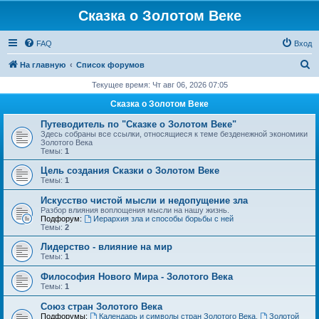
Сказка о Золотом Веке
FAQ
Вход
П
На главную
Список форумов
о
Текущее время: Чт авг 06, 2026 07:05
и
Сказка о Золотом Веке
с
Путеводитель по "Сказке о Золотом Веке"
к
Здесь собраны все ссылки, относящиеся к теме безденежной экономики
Золотого Века
Темы:
1
Цель создания Сказки о Золотом Веке
Темы:
1
Искусство чистой мысли и недопущение зла
Разбор влияния воплощения мысли на нашу жизнь.
Подфорум:
Иерархия зла и способы борьбы с ней
Темы:
2
Лидерство - влияние на мир
Темы:
1
Философия Нового Мира - Золотого Века
Темы:
1
Cоюз стран Золотого Века
Подфорумы:
Календарь и символы стран Золотого Века
,
Золотой