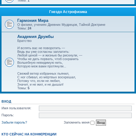
Темы:
1
Гнездо Астрофизика
Гармония Мира
О физике, учениях Древних Мудрецов, Тайной Доктрине
Темы:
24
Академия Дружбы
Братство
И вспять вас не поворотить —
Ведь вы уже согласны заплатить:
Любой ценой — и жизнью бы рискнули, —
Чтобы не дать порвать, чтоб сохранить
Волшебную невидимую нить,
Которую меж вами протянули...
Свежий ветер избранных пьянил,
С ног сбивал, из мёртвых воскрешал,
Потому что, если не любил,
Значит, и не жил, и не дышал!
Темы:
5
ВХОД
Имя пользователя:
Пароль:
Забыли пароль?
Запомнить меня
КТО СЕЙЧАС НА КОНФЕРЕНЦИИ