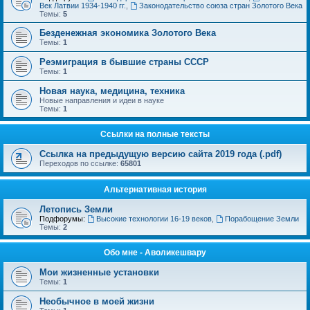
Век Латвии 1934-1940 гг.
,
Законодательство союза стран Золотого Века
Темы:
5
Безденежная экономика Золотого Века
Темы:
1
Реэмиграция в бывшие страны СССР
Темы:
1
Новая наука, медицина, техника
Новые направления и идеи в науке
Темы:
1
Ссылки на полные тексты
Ссылка на предыдущую версию сайта 2019 года (.pdf)
Переходов по ссылке:
65801
Альтернативная история
Летопись Земли
Подфорумы:
Высокие технологии 16-19 веков
,
Порабощение Земли
Темы:
2
Обо мне - Аволикешвару
Мои жизненные установки
Темы:
1
Необычное в моей жизни