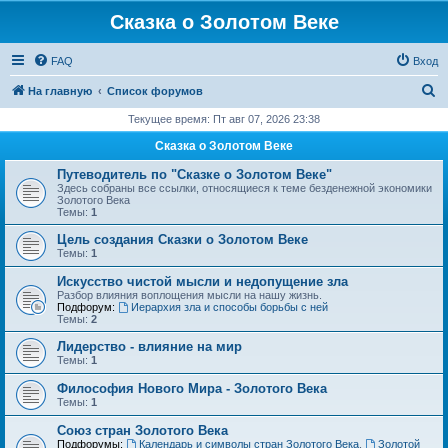
Сказка о Золотом Веке
FAQ
Вход
П
На главную
Список форумов
о
Текущее время: Пт авг 07, 2026 23:38
и
Сказка о Золотом Веке
с
Путеводитель по "Сказке о Золотом Веке"
к
Здесь собраны все ссылки, относящиеся к теме безденежной экономики
Золотого Века
Темы:
1
Цель создания Сказки о Золотом Веке
Темы:
1
Искусство чистой мысли и недопущение зла
Разбор влияния воплощения мысли на нашу жизнь.
Подфорум:
Иерархия зла и способы борьбы с ней
Темы:
2
Лидерство - влияние на мир
Темы:
1
Философия Нового Мира - Золотого Века
Темы:
1
Cоюз стран Золотого Века
Подфорумы:
Календарь и символы стран Золотого Века
,
Золотой