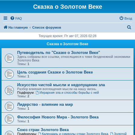
Сказка о Золотом Веке
FAQ
Вход
П
На главную
Список форумов
о
Текущее время: Пт авг 07, 2026 02:28
и
Сказка о Золотом Веке
с
Путеводитель по "Сказке о Золотом Веке"
к
Здесь собраны все ссылки, относящиеся к теме безденежной экономики
Золотого Века
Темы:
1
Цель создания Сказки о Золотом Веке
Темы:
1
Искусство чистой мысли и недопущение зла
Разбор влияния воплощения мысли на нашу жизнь.
Подфорум:
Иерархия зла и способы борьбы с ней
Темы:
2
Лидерство - влияние на мир
Темы:
1
Философия Нового Мира - Золотого Века
Темы:
1
Cоюз стран Золотого Века
Подфорумы:
Календарь и символы стран Золотого Века
,
Золотой