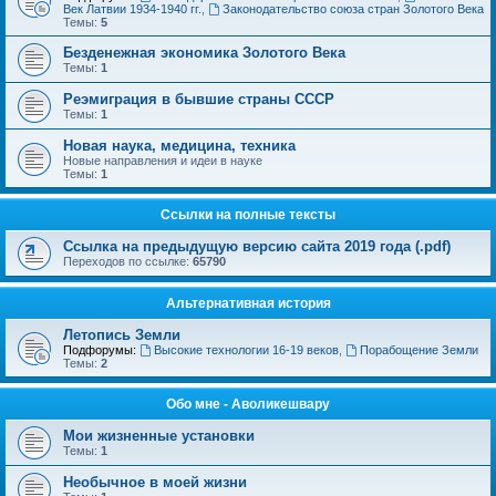
Век Латвии 1934-1940 гг.
,
Законодательство союза стран Золотого Века
Темы:
5
Безденежная экономика Золотого Века
Темы:
1
Реэмиграция в бывшие страны СССР
Темы:
1
Новая наука, медицина, техника
Новые направления и идеи в науке
Темы:
1
Ссылки на полные тексты
Ссылка на предыдущую версию сайта 2019 года (.pdf)
Переходов по ссылке:
65790
Альтернативная история
Летопись Земли
Подфорумы:
Высокие технологии 16-19 веков
,
Порабощение Земли
Темы:
2
Обо мне - Аволикешвару
Мои жизненные установки
Темы:
1
Необычное в моей жизни