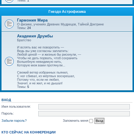
Темы:
1
Гнездо Астрофизика
Гармония Мира
О физике, учениях Древних Мудрецов, Тайной Доктрине
Темы:
24
Академия Дружбы
Братство
И вспять вас не поворотить —
Ведь вы уже согласны заплатить:
Любой ценой — и жизнью бы рискнули, —
Чтобы не дать порвать, чтоб сохранить
Волшебную невидимую нить,
Которую меж вами протянули...
Свежий ветер избранных пьянил,
С ног сбивал, из мёртвых воскрешал,
Потому что, если не любил,
Значит, и не жил, и не дышал!
Темы:
5
ВХОД
Имя пользователя:
Пароль:
Забыли пароль?
Запомнить меня
КТО СЕЙЧАС НА КОНФЕРЕНЦИИ