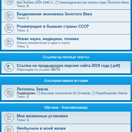
Век Латвии 1934-1940 гг.
,
Законодательство союза стран Золотого Века
Темы:
5
Безденежная экономика Золотого Века
Темы:
1
Реэмиграция в бывшие страны СССР
Темы:
1
Новая наука, медицина, техника
Новые направления и идеи в науке
Темы:
1
Ссылки на полные тексты
Ссылка на предыдущую версию сайта 2019 года (.pdf)
Переходов по ссылке:
65771
Альтернативная история
Летопись Земли
Подфорумы:
Высокие технологии 16-19 веков
,
Порабощение Земли
Темы:
2
Обо мне - Аволикешвару
Мои жизненные установки
Темы:
1
Необычное в моей жизни