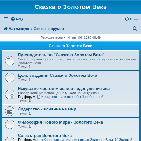
Сказка о Золотом Веке
FAQ
Вход
П
На главную
Список форумов
о
Текущее время: Чт авг 06, 2026 08:49
и
Сказка о Золотом Веке
с
Путеводитель по "Сказке о Золотом Веке"
к
Здесь собраны все ссылки, относящиеся к теме безденежной экономики
Золотого Века
Темы:
1
Цель создания Сказки о Золотом Веке
Темы:
1
Искусство чистой мысли и недопущение зла
Разбор влияния воплощения мысли на нашу жизнь.
Подфорум:
Иерархия зла и способы борьбы с ней
Темы:
2
Лидерство - влияние на мир
Темы:
1
Философия Нового Мира - Золотого Века
Темы:
1
Cоюз стран Золотого Века
Подфорумы:
Календарь и символы стран Золотого Века
,
Золотой