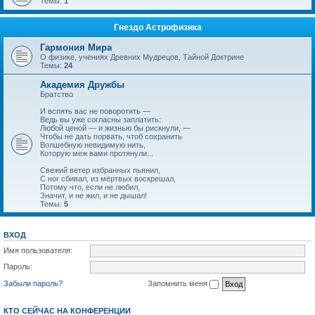
Темы:
1
Гнездо Астрофизика
Гармония Мира
О физике, учениях Древних Мудрецов, Тайной Доктрине
Темы:
24
Академия Дружбы
Братство
И вспять вас не поворотить —
Ведь вы уже согласны заплатить:
Любой ценой — и жизнью бы рискнули, —
Чтобы не дать порвать, чтоб сохранить
Волшебную невидимую нить,
Которую меж вами протянули...
Свежий ветер избранных пьянил,
С ног сбивал, из мёртвых воскрешал,
Потому что, если не любил,
Значит, и не жил, и не дышал!
Темы:
5
ВХОД
Имя пользователя:
Пароль:
Забыли пароль?
Запомнить меня
КТО СЕЙЧАС НА КОНФЕРЕНЦИИ