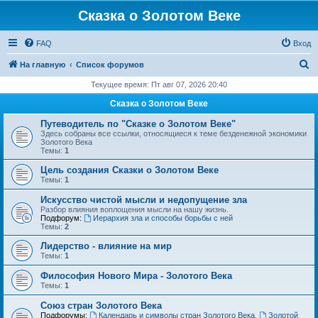
Сказка о Золотом Веке
FAQ
Вход
П
На главную
Список форумов
о
Текущее время: Пт авг 07, 2026 20:40
и
Сказка о Золотом Веке
с
Путеводитель по "Сказке о Золотом Веке"
к
Здесь собраны все ссылки, относящиеся к теме безденежной экономики
Золотого Века
Темы:
1
Цель создания Сказки о Золотом Веке
Темы:
1
Искусство чистой мысли и недопущение зла
Разбор влияния воплощения мысли на нашу жизнь.
Подфорум:
Иерархия зла и способы борьбы с ней
Темы:
2
Лидерство - влияние на мир
Темы:
1
Философия Нового Мира - Золотого Века
Темы:
1
Cоюз стран Золотого Века
Подфорумы:
Календарь и символы стран Золотого Века
,
Золотой