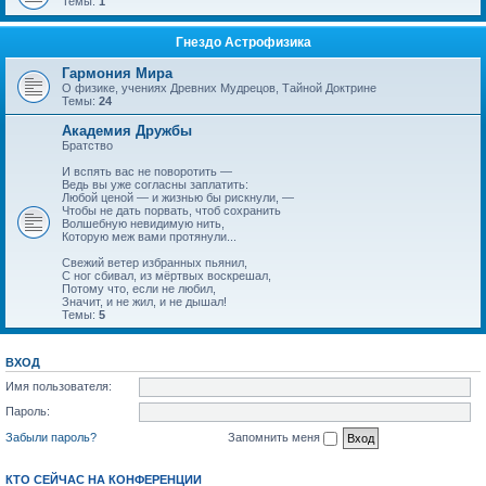
Темы:
1
Гнездо Астрофизика
Гармония Мира
О физике, учениях Древних Мудрецов, Тайной Доктрине
Темы:
24
Академия Дружбы
Братство
И вспять вас не поворотить —
Ведь вы уже согласны заплатить:
Любой ценой — и жизнью бы рискнули, —
Чтобы не дать порвать, чтоб сохранить
Волшебную невидимую нить,
Которую меж вами протянули...
Свежий ветер избранных пьянил,
С ног сбивал, из мёртвых воскрешал,
Потому что, если не любил,
Значит, и не жил, и не дышал!
Темы:
5
ВХОД
Имя пользователя:
Пароль:
Забыли пароль?
Запомнить меня
КТО СЕЙЧАС НА КОНФЕРЕНЦИИ