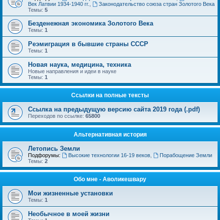
Век Латвии 1934-1940 гг.
,
Законодательство союза стран Золотого Века
Темы:
5
Безденежная экономика Золотого Века
Темы:
1
Реэмиграция в бывшие страны СССР
Темы:
1
Новая наука, медицина, техника
Новые направления и идеи в науке
Темы:
1
Ссылки на полные тексты
Ссылка на предыдущую версию сайта 2019 года (.pdf)
Переходов по ссылке:
65800
Альтернативная история
Летопись Земли
Подфорумы:
Высокие технологии 16-19 веков
,
Порабощение Земли
Темы:
2
Обо мне - Аволикешвару
Мои жизненные установки
Темы:
1
Необычное в моей жизни