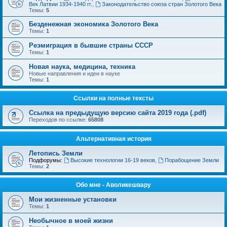
Век Латвии 1934-1940 гг.
,
Законодательство союза стран Золотого Века
Темы:
5
Безденежная экономика Золотого Века
Темы:
1
Реэмиграция в бывшие страны СССР
Темы:
1
Новая наука, медицина, техника
Новые направления и идеи в науке
Темы:
1
Ссылки на полные тексты
Ссылка на предыдущую версию сайта 2019 года (.pdf)
Переходов по ссылке:
65808
Альтернативная история
Летопись Земли
Подфорумы:
Высокие технологии 16-19 веков
,
Порабощение Земли
Темы:
2
Обо мне - Аволикешвару
Мои жизненные установки
Темы:
1
Необычное в моей жизни