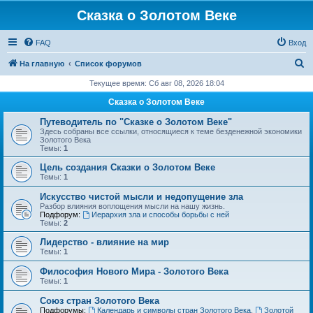
Сказка о Золотом Веке
FAQ
Вход
П
На главную
Список форумов
о
Текущее время: Сб авг 08, 2026 18:04
и
Сказка о Золотом Веке
с
Путеводитель по "Сказке о Золотом Веке"
к
Здесь собраны все ссылки, относящиеся к теме безденежной экономики
Золотого Века
Темы:
1
Цель создания Сказки о Золотом Веке
Темы:
1
Искусство чистой мысли и недопущение зла
Разбор влияния воплощения мысли на нашу жизнь.
Подфорум:
Иерархия зла и способы борьбы с ней
Темы:
2
Лидерство - влияние на мир
Темы:
1
Философия Нового Мира - Золотого Века
Темы:
1
Cоюз стран Золотого Века
Подфорумы:
Календарь и символы стран Золотого Века
,
Золотой