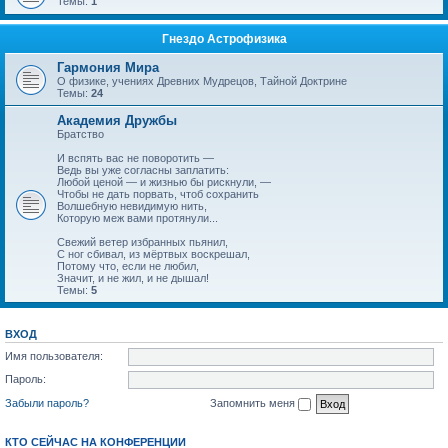
Темы:
1
Гнездо Астрофизика
Гармония Мира
О физике, учениях Древних Мудрецов, Тайной Доктрине
Темы:
24
Академия Дружбы
Братство
И вспять вас не поворотить —
Ведь вы уже согласны заплатить:
Любой ценой — и жизнью бы рискнули, —
Чтобы не дать порвать, чтоб сохранить
Волшебную невидимую нить,
Которую меж вами протянули...
Свежий ветер избранных пьянил,
С ног сбивал, из мёртвых воскрешал,
Потому что, если не любил,
Значит, и не жил, и не дышал!
Темы:
5
ВХОД
Имя пользователя:
Пароль:
Забыли пароль?
Запомнить меня
КТО СЕЙЧАС НА КОНФЕРЕНЦИИ