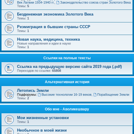
Век Латвии 1934-1940 гг.
,
Законодательство союза стран Золотого Века
Темы:
5
Безденежная экономика Золотого Века
Темы:
1
Реэмиграция в бывшие страны СССР
Темы:
1
Новая наука, медицина, техника
Новые направления и идеи в науке
Темы:
1
Ссылки на полные тексты
Ссылка на предыдущую версию сайта 2019 года (.pdf)
Переходов по ссылке:
65808
Альтернативная история
Летопись Земли
Подфорумы:
Высокие технологии 16-19 веков
,
Порабощение Земли
Темы:
2
Обо мне - Аволикешвару
Мои жизненные установки
Темы:
1
Необычное в моей жизни