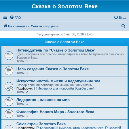
Сказка о Золотом Веке
FAQ
Вход
П
На главную
Список форумов
о
Текущее время: Сб авг 08, 2026 21:40
и
Сказка о Золотом Веке
с
Путеводитель по "Сказке о Золотом Веке"
к
Здесь собраны все ссылки, относящиеся к теме безденежной экономики
Золотого Века
Темы:
1
Цель создания Сказки о Золотом Веке
Темы:
1
Искусство чистой мысли и недопущение зла
Разбор влияния воплощения мысли на нашу жизнь.
Подфорум:
Иерархия зла и способы борьбы с ней
Темы:
2
Лидерство - влияние на мир
Темы:
1
Философия Нового Мира - Золотого Века
Темы:
1
Cоюз стран Золотого Века
Подфорумы:
Календарь и символы стран Золотого Века
,
Золотой