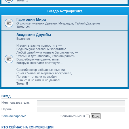
Темы:
1
Гнездо Астрофизика
Гармония Мира
О физике, учениях Древних Мудрецов, Тайной Доктрине
Темы:
24
Академия Дружбы
Братство
И вспять вас не поворотить —
Ведь вы уже согласны заплатить:
Любой ценой — и жизнью бы рискнули, —
Чтобы не дать порвать, чтоб сохранить
Волшебную невидимую нить,
Которую меж вами протянули...
Свежий ветер избранных пьянил,
С ног сбивал, из мёртвых воскрешал,
Потому что, если не любил,
Значит, и не жил, и не дышал!
Темы:
5
ВХОД
Имя пользователя:
Пароль:
Забыли пароль?
Запомнить меня
КТО СЕЙЧАС НА КОНФЕРЕНЦИИ