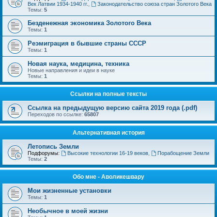
Век Латвии 1934-1940 гг.
,
Законодательство союза стран Золотого Века
Темы:
5
Безденежная экономика Золотого Века
Темы:
1
Реэмиграция в бывшие страны СССР
Темы:
1
Новая наука, медицина, техника
Новые направления и идеи в науке
Темы:
1
Ссылки на полные тексты
Ссылка на предыдущую версию сайта 2019 года (.pdf)
Переходов по ссылке:
65807
Альтернативная история
Летопись Земли
Подфорумы:
Высокие технологии 16-19 веков
,
Порабощение Земли
Темы:
2
Обо мне - Аволикешвару
Мои жизненные установки
Темы:
1
Необычное в моей жизни