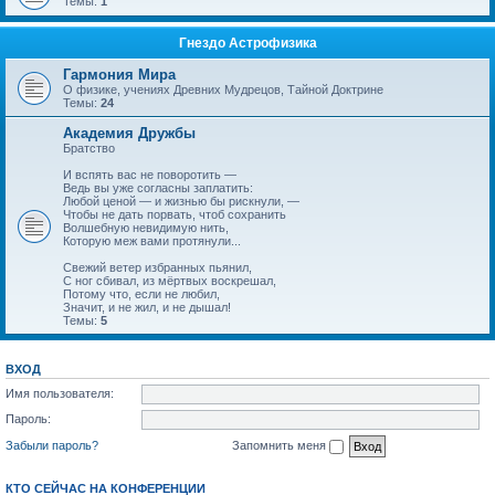
Темы:
1
Гнездо Астрофизика
Гармония Мира
О физике, учениях Древних Мудрецов, Тайной Доктрине
Темы:
24
Академия Дружбы
Братство
И вспять вас не поворотить —
Ведь вы уже согласны заплатить:
Любой ценой — и жизнью бы рискнули, —
Чтобы не дать порвать, чтоб сохранить
Волшебную невидимую нить,
Которую меж вами протянули...
Свежий ветер избранных пьянил,
С ног сбивал, из мёртвых воскрешал,
Потому что, если не любил,
Значит, и не жил, и не дышал!
Темы:
5
ВХОД
Имя пользователя:
Пароль:
Забыли пароль?
Запомнить меня
КТО СЕЙЧАС НА КОНФЕРЕНЦИИ