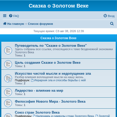
Сказка о Золотом Веке
FAQ
Вход
П
На главную
Список форумов
о
Текущее время: Сб авг 08, 2026 12:39
и
Сказка о Золотом Веке
с
Путеводитель по "Сказке о Золотом Веке"
к
Здесь собраны все ссылки, относящиеся к теме безденежной экономики
Золотого Века
Темы:
1
Цель создания Сказки о Золотом Веке
Темы:
1
Искусство чистой мысли и недопущение зла
Разбор влияния воплощения мысли на нашу жизнь.
Подфорум:
Иерархия зла и способы борьбы с ней
Темы:
2
Лидерство - влияние на мир
Темы:
1
Философия Нового Мира - Золотого Века
Темы:
1
Cоюз стран Золотого Века
Подфорумы:
Календарь и символы стран Золотого Века
,
Золотой