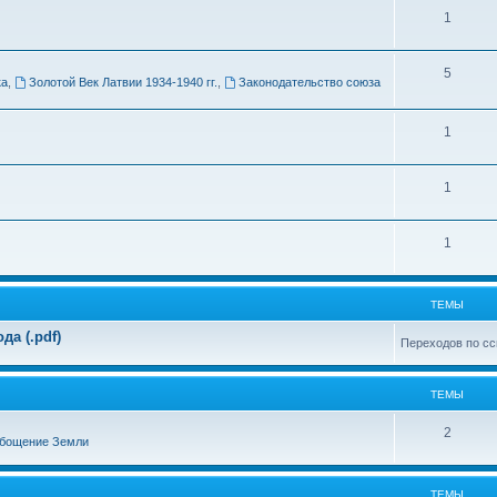
Т
1
м
е
ы
Т
5
м
ка
,
Золотой Век Латвии 1934-1940 гг.
,
Законодательство союза
е
ы
м
Т
1
ы
е
Т
1
м
е
ы
Т
1
м
е
ы
м
ТЕМЫ
ы
а (.pdf)
Переходов по сс
ТЕМЫ
Т
2
бощение Земли
е
м
ТЕМЫ