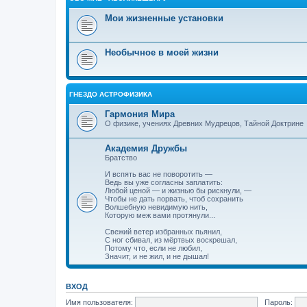
Мои жизненные установки
Необычное в моей жизни
ГНЕЗДО АСТРОФИЗИКА
Гармония Мира
О физике, учениях Древних Мудрецов, Тайной Доктрине
Академия Дружбы
Братство
И вспять вас не поворотить —
Ведь вы уже согласны заплатить:
Любой ценой — и жизнью бы рискнули, —
Чтобы не дать порвать, чтоб сохранить
Волшебную невидимую нить,
Которую меж вами протянули...
Свежий ветер избранных пьянил,
С ног сбивал, из мёртвых воскрешал,
Потому что, если не любил,
Значит, и не жил, и не дышал!
ВХОД
Имя пользователя:
Пароль: