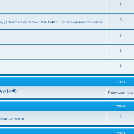
Т
1
м
е
ы
Т
5
м
ка
,
Золотой Век Латвии 1934-1940 гг.
,
Законодательство союза
е
ы
м
Т
1
ы
е
Т
1
м
е
ы
Т
1
м
е
ы
м
ТЕМЫ
ы
а (.pdf)
Переходов по сс
ТЕМЫ
Т
2
бощение Земли
е
м
ТЕМЫ