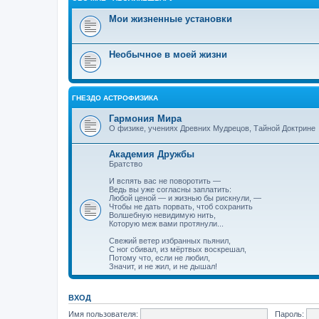
Мои жизненные установки
Необычное в моей жизни
ГНЕЗДО АСТРОФИЗИКА
Гармония Мира
О физике, учениях Древних Мудрецов, Тайной Доктрине
Академия Дружбы
Братство
И вспять вас не поворотить —
Ведь вы уже согласны заплатить:
Любой ценой — и жизнью бы рискнули, —
Чтобы не дать порвать, чтоб сохранить
Волшебную невидимую нить,
Которую меж вами протянули...
Свежий ветер избранных пьянил,
С ног сбивал, из мёртвых воскрешал,
Потому что, если не любил,
Значит, и не жил, и не дышал!
ВХОД
Имя пользователя:
Пароль: