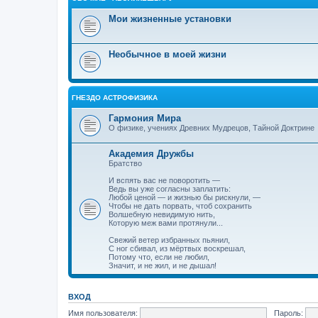
Мои жизненные установки
Необычное в моей жизни
ГНЕЗДО АСТРОФИЗИКА
Гармония Мира
О физике, учениях Древних Мудрецов, Тайной Доктрине
Академия Дружбы
Братство
И вспять вас не поворотить —
Ведь вы уже согласны заплатить:
Любой ценой — и жизнью бы рискнули, —
Чтобы не дать порвать, чтоб сохранить
Волшебную невидимую нить,
Которую меж вами протянули...
Свежий ветер избранных пьянил,
С ног сбивал, из мёртвых воскрешал,
Потому что, если не любил,
Значит, и не жил, и не дышал!
ВХОД
Имя пользователя:
Пароль: