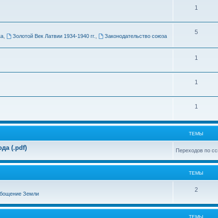
Т
1
м
е
ы
Т
5
м
ка
,
Золотой Век Латвии 1934-1940 гг.
,
Законодательство союза
е
ы
м
Т
1
ы
е
Т
1
м
е
ы
Т
1
м
е
ы
м
ТЕМЫ
ы
а (.pdf)
Переходов по сс
ТЕМЫ
Т
2
бощение Земли
е
м
ТЕМЫ