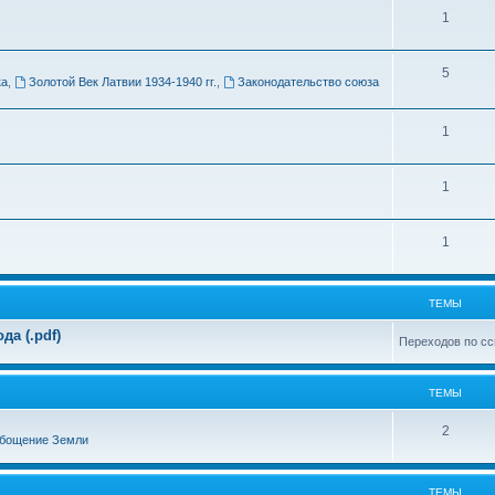
Т
1
м
е
ы
Т
5
м
ка
,
Золотой Век Латвии 1934-1940 гг.
,
Законодательство союза
е
ы
м
Т
1
ы
е
Т
1
м
е
ы
Т
1
м
е
ы
м
ТЕМЫ
ы
а (.pdf)
Переходов по сс
ТЕМЫ
Т
2
бощение Земли
е
м
ТЕМЫ