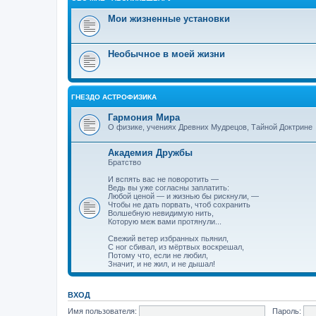
Мои жизненные установки
Необычное в моей жизни
ГНЕЗДО АСТРОФИЗИКА
Гармония Мира
О физике, учениях Древних Мудрецов, Тайной Доктрине
Академия Дружбы
Братство
И вспять вас не поворотить —
Ведь вы уже согласны заплатить:
Любой ценой — и жизнью бы рискнули, —
Чтобы не дать порвать, чтоб сохранить
Волшебную невидимую нить,
Которую меж вами протянули...
Свежий ветер избранных пьянил,
С ног сбивал, из мёртвых воскрешал,
Потому что, если не любил,
Значит, и не жил, и не дышал!
ВХОД
Имя пользователя:
Пароль: