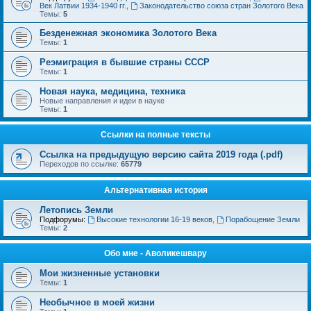
Век Латвии 1934-1940 гг.
,
Законодательство союза стран Золотого Века
Темы:
5
Безденежная экономика Золотого Века
Темы:
1
Реэмиграция в бывшие страны СССР
Темы:
1
Новая наука, медицина, техника
Новые направления и идеи в науке
Темы:
1
Ссылки на полные тексты
Ссылка на предыдущую версию сайта 2019 года (.pdf)
Переходов по ссылке:
65779
Альтернативная история
Летопись Земли
Подфорумы:
Высокие технологии 16-19 веков
,
Порабощение Земли
Темы:
2
Обо мне - Аволикешвару
Мои жизненные установки
Темы:
1
Необычное в моей жизни