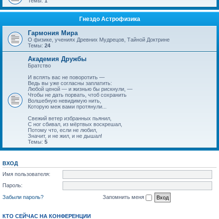
Темы:
1
Гнездо Астрофизика
Гармония Мира
О физике, учениях Древних Мудрецов, Тайной Доктрине
Темы:
24
Академия Дружбы
Братство
И вспять вас не поворотить —
Ведь вы уже согласны заплатить:
Любой ценой — и жизнью бы рискнули, —
Чтобы не дать порвать, чтоб сохранить
Волшебную невидимую нить,
Которую меж вами протянули...
Свежий ветер избранных пьянил,
С ног сбивал, из мёртвых воскрешал,
Потому что, если не любил,
Значит, и не жил, и не дышал!
Темы:
5
ВХОД
Имя пользователя:
Пароль:
Забыли пароль?
Запомнить меня
КТО СЕЙЧАС НА КОНФЕРЕНЦИИ