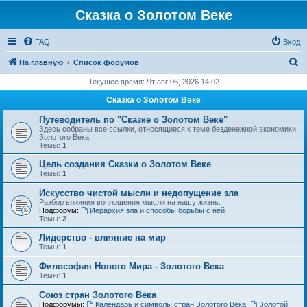
Сказка о Золотом Веке
FAQ
Вход
П
На главную
Список форумов
о
Текущее время: Чт авг 06, 2026 14:02
и
Сказка о Золотом Веке
с
Путеводитель по "Сказке о Золотом Веке"
к
Здесь собраны все ссылки, относящиеся к теме безденежной экономики
Золотого Века
Темы:
1
Цель создания Сказки о Золотом Веке
Темы:
1
Искусство чистой мысли и недопущение зла
Разбор влияния воплощения мысли на нашу жизнь.
Подфорум:
Иерархия зла и способы борьбы с ней
Темы:
2
Лидерство - влияние на мир
Темы:
1
Философия Нового Мира - Золотого Века
Темы:
1
Cоюз стран Золотого Века
Подфорумы:
Календарь и символы стран Золотого Века
,
Золотой