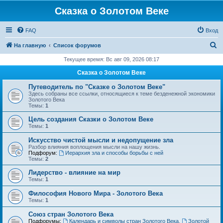
Сказка о Золотом Веке
FAQ
Вход
П
На главную
Список форумов
о
Текущее время: Вс авг 09, 2026 08:17
и
Сказка о Золотом Веке
с
Путеводитель по "Сказке о Золотом Веке"
к
Здесь собраны все ссылки, относящиеся к теме безденежной экономики
Золотого Века
Темы:
1
Цель создания Сказки о Золотом Веке
Темы:
1
Искусство чистой мысли и недопущение зла
Разбор влияния воплощения мысли на нашу жизнь.
Подфорум:
Иерархия зла и способы борьбы с ней
Темы:
2
Лидерство - влияние на мир
Темы:
1
Философия Нового Мира - Золотого Века
Темы:
1
Cоюз стран Золотого Века
Подфорумы:
Календарь и символы стран Золотого Века
,
Золотой