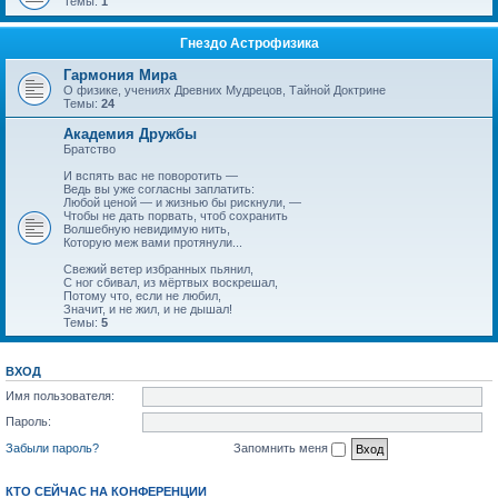
Темы:
1
Гнездо Астрофизика
Гармония Мира
О физике, учениях Древних Мудрецов, Тайной Доктрине
Темы:
24
Академия Дружбы
Братство
И вспять вас не поворотить —
Ведь вы уже согласны заплатить:
Любой ценой — и жизнью бы рискнули, —
Чтобы не дать порвать, чтоб сохранить
Волшебную невидимую нить,
Которую меж вами протянули...
Свежий ветер избранных пьянил,
С ног сбивал, из мёртвых воскрешал,
Потому что, если не любил,
Значит, и не жил, и не дышал!
Темы:
5
ВХОД
Имя пользователя:
Пароль:
Забыли пароль?
Запомнить меня
КТО СЕЙЧАС НА КОНФЕРЕНЦИИ