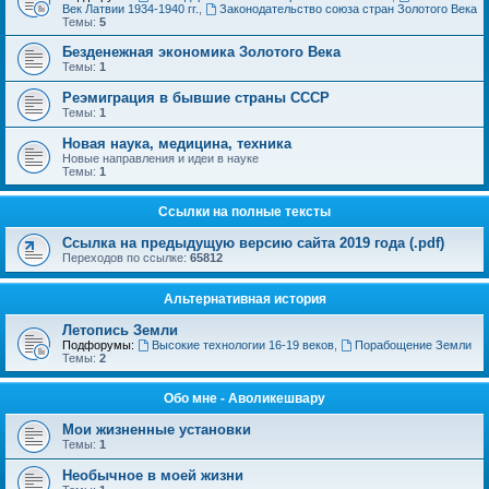
Век Латвии 1934-1940 гг.
,
Законодательство союза стран Золотого Века
Темы:
5
Безденежная экономика Золотого Века
Темы:
1
Реэмиграция в бывшие страны СССР
Темы:
1
Новая наука, медицина, техника
Новые направления и идеи в науке
Темы:
1
Ссылки на полные тексты
Ссылка на предыдущую версию сайта 2019 года (.pdf)
Переходов по ссылке:
65812
Альтернативная история
Летопись Земли
Подфорумы:
Высокие технологии 16-19 веков
,
Порабощение Земли
Темы:
2
Обо мне - Аволикешвару
Мои жизненные установки
Темы:
1
Необычное в моей жизни