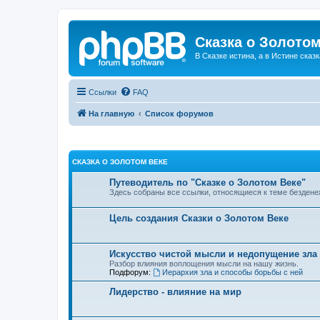
Сказка о Золотом
В Сказке истина, а в Истине сказк
Ссылки
FAQ
На главную
Список форумов
СКАЗКА О ЗОЛОТОМ ВЕКЕ
Путеводитель по "Сказке о Золотом Веке"
Здесь собраны все ссылки, относящиеся к теме бездене
Цель создания Сказки о Золотом Веке
Искусство чистой мысли и недопущение зла
Разбор влияния воплощения мысли на нашу жизнь.
Подфорум:
Иерархия зла и способы борьбы с ней
Лидерство - влияние на мир