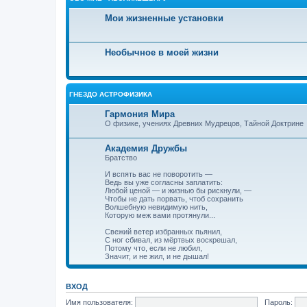
Мои жизненные установки
Необычное в моей жизни
ГНЕЗДО АСТРОФИЗИКА
Гармония Мира
О физике, учениях Древних Мудрецов, Тайной Доктрине
Академия Дружбы
Братство
И вспять вас не поворотить —
Ведь вы уже согласны заплатить:
Любой ценой — и жизнью бы рискнули, —
Чтобы не дать порвать, чтоб сохранить
Волшебную невидимую нить,
Которую меж вами протянули...
Свежий ветер избранных пьянил,
С ног сбивал, из мёртвых воскрешал,
Потому что, если не любил,
Значит, и не жил, и не дышал!
ВХОД
Имя пользователя:
Пароль: