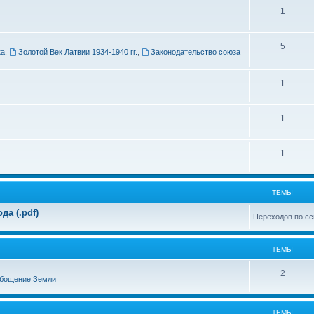
Т
1
м
е
ы
Т
5
м
ка
,
Золотой Век Латвии 1934-1940 гг.
,
Законодательство союза
е
ы
м
Т
1
ы
е
Т
1
м
е
ы
Т
1
м
е
ы
м
ТЕМЫ
ы
а (.pdf)
Переходов по сс
ТЕМЫ
Т
2
бощение Земли
е
м
ТЕМЫ