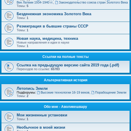
Век Латвии 1934-1940 гг.
,
Законодательство союза стран Золотого Века
Темы:
5
Безденежная экономика Золотого Века
Темы:
1
Реэмиграция в бывшие страны СССР
Темы:
1
Новая наука, медицина, техника
Новые направления и идеи в науке
Темы:
1
Ссылки на полные тексты
Ссылка на предыдущую версию сайта 2019 года (.pdf)
Переходов по ссылке:
65783
Альтернативная история
Летопись Земли
Подфорумы:
Высокие технологии 16-19 веков
,
Порабощение Земли
Темы:
2
Обо мне - Аволикешвару
Мои жизненные установки
Темы:
1
Необычное в моей жизни