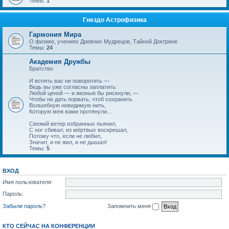
Темы:
1
Гнездо Астрофизика
Гармония Мира
О физике, учениях Древних Мудрецов, Тайной Доктрине
Темы:
24
Академия Дружбы
Братство
И вспять вас не поворотить —
Ведь вы уже согласны заплатить:
Любой ценой — и жизнью бы рискнули, —
Чтобы не дать порвать, чтоб сохранить
Волшебную невидимую нить,
Которую меж вами протянули...
Свежий ветер избранных пьянил,
С ног сбивал, из мёртвых воскрешал,
Потому что, если не любил,
Значит, и не жил, и не дышал!
Темы:
5
ВХОД
Имя пользователя:
Пароль:
Забыли пароль?
Запомнить меня
КТО СЕЙЧАС НА КОНФЕРЕНЦИИ