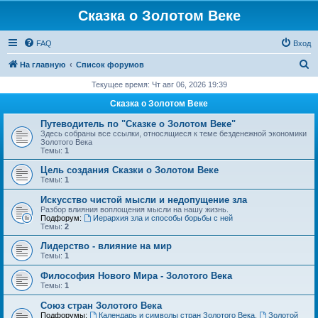
Сказка о Золотом Веке
FAQ
Вход
П
На главную
Список форумов
о
Текущее время: Чт авг 06, 2026 19:39
и
Сказка о Золотом Веке
с
Путеводитель по "Сказке о Золотом Веке"
к
Здесь собраны все ссылки, относящиеся к теме безденежной экономики
Золотого Века
Темы:
1
Цель создания Сказки о Золотом Веке
Темы:
1
Искусство чистой мысли и недопущение зла
Разбор влияния воплощения мысли на нашу жизнь.
Подфорум:
Иерархия зла и способы борьбы с ней
Темы:
2
Лидерство - влияние на мир
Темы:
1
Философия Нового Мира - Золотого Века
Темы:
1
Cоюз стран Золотого Века
Подфорумы:
Календарь и символы стран Золотого Века
,
Золотой