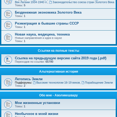
Век Латвии 1934-1940 гг.
,
Законодательство союза стран Золотого Века
Темы:
5
Безденежная экономика Золотого Века
Темы:
1
Реэмиграция в бывшие страны СССР
Темы:
1
Новая наука, медицина, техника
Новые направления и идеи в науке
Темы:
1
Ссылки на полные тексты
Ссылка на предыдущую версию сайта 2019 года (.pdf)
Переходов по ссылке:
65790
Альтернативная история
Летопись Земли
Подфорумы:
Высокие технологии 16-19 веков
,
Порабощение Земли
Темы:
2
Обо мне - Аволикешвару
Мои жизненные установки
Темы:
1
Необычное в моей жизни