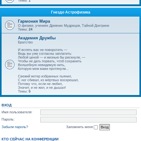
Темы:
1
Гнездо Астрофизика
Гармония Мира
О физике, учениях Древних Мудрецов, Тайной Доктрине
Темы:
24
Академия Дружбы
Братство
И вспять вас не поворотить —
Ведь вы уже согласны заплатить:
Любой ценой — и жизнью бы рискнули, —
Чтобы не дать порвать, чтоб сохранить
Волшебную невидимую нить,
Которую меж вами протянули...
Свежий ветер избранных пьянил,
С ног сбивал, из мёртвых воскрешал,
Потому что, если не любил,
Значит, и не жил, и не дышал!
Темы:
5
ВХОД
Имя пользователя:
Пароль:
Забыли пароль?
Запомнить меня
КТО СЕЙЧАС НА КОНФЕРЕНЦИИ