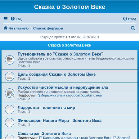
Сказка о Золотом Веке
FAQ
Вход
П
На главную
Список форумов
о
Текущее время: Пт авг 07, 2026 06:01
и
Сказка о Золотом Веке
с
Путеводитель по "Сказке о Золотом Веке"
к
Здесь собраны все ссылки, относящиеся к теме безденежной экономики
Золотого Века
Темы:
1
Цель создания Сказки о Золотом Веке
Темы:
1
Искусство чистой мысли и недопущение зла
Разбор влияния воплощения мысли на нашу жизнь.
Подфорум:
Иерархия зла и способы борьбы с ней
Темы:
2
Лидерство - влияние на мир
Темы:
1
Философия Нового Мира - Золотого Века
Темы:
1
Cоюз стран Золотого Века
Подфорумы:
Календарь и символы стран Золотого Века
,
Золотой