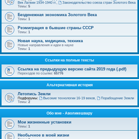
Век Латвии 1934-1940 гг.
,
Законодательство союза стран Золотого Века
Темы:
5
Безденежная экономика Золотого Века
Темы:
1
Реэмиграция в бывшие страны СССР
Темы:
1
Новая наука, медицина, техника
Новые направления и идеи в науке
Темы:
1
Ссылки на полные тексты
Ссылка на предыдущую версию сайта 2019 года (.pdf)
Переходов по ссылке:
65776
Альтернативная история
Летопись Земли
Подфорумы:
Высокие технологии 16-19 веков
,
Порабощение Земли
Темы:
2
Обо мне - Аволикешвару
Мои жизненные установки
Темы:
1
Необычное в моей жизни