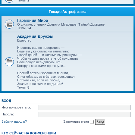
Темы:
1
Гнездо Астрофизика
Гармония Мира
О физике, учениях Древних Мудрецов, Тайной Доктрине
Темы:
24
Академия Дружбы
Братство
И вспять вас не поворотить —
Ведь вы уже согласны заплатить:
Любой ценой — и жизнью бы рискнули, —
Чтобы не дать порвать, чтоб сохранить
Волшебную невидимую нить,
Которую меж вами протянули...
Свежий ветер избранных пьянил,
С ног сбивал, из мёртвых воскрешал,
Потому что, если не любил,
Значит, и не жил, и не дышал!
Темы:
5
ВХОД
Имя пользователя:
Пароль:
Забыли пароль?
Запомнить меня
КТО СЕЙЧАС НА КОНФЕРЕНЦИИ