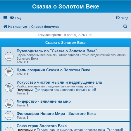
Сказка о Золотом Веке
FAQ
Вход
П
На главную
Список форумов
о
Текущее время: Чт авг 06, 2026 11:19
и
Сказка о Золотом Веке
с
Путеводитель по "Сказке о Золотом Веке"
к
Здесь собраны все ссылки, относящиеся к теме безденежной экономики
Золотого Века
Темы:
1
Цель создания Сказки о Золотом Веке
Темы:
1
Искусство чистой мысли и недопущение зла
Разбор влияния воплощения мысли на нашу жизнь.
Подфорум:
Иерархия зла и способы борьбы с ней
Темы:
2
Лидерство - влияние на мир
Темы:
1
Философия Нового Мира - Золотого Века
Темы:
1
Cоюз стран Золотого Века
Подфорумы:
Календарь и символы стран Золотого Века
,
Золотой