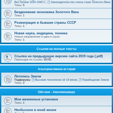
Век Латвии 1934-1940 гг.
,
Законодательство союза стран Золотого Века
Темы:
5
Безденежная экономика Золотого Века
Темы:
1
Реэмиграция в бывшие страны СССР
Темы:
1
Новая наука, медицина, техника
Новые направления и идеи в науке
Темы:
1
Ссылки на полные тексты
Ссылка на предыдущую версию сайта 2019 года (.pdf)
Переходов по ссылке:
65781
Альтернативная история
Летопись Земли
Подфорумы:
Высокие технологии 16-19 веков
,
Порабощение Земли
Темы:
2
Обо мне - Аволикешвару
Мои жизненные установки
Темы:
1
Необычное в моей жизни