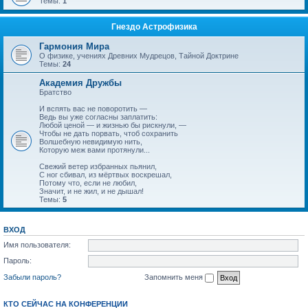
Темы:
1
Гнездо Астрофизика
Гармония Мира
О физике, учениях Древних Мудрецов, Тайной Доктрине
Темы:
24
Академия Дружбы
Братство
И вспять вас не поворотить —
Ведь вы уже согласны заплатить:
Любой ценой — и жизнью бы рискнули, —
Чтобы не дать порвать, чтоб сохранить
Волшебную невидимую нить,
Которую меж вами протянули...
Свежий ветер избранных пьянил,
С ног сбивал, из мёртвых воскрешал,
Потому что, если не любил,
Значит, и не жил, и не дышал!
Темы:
5
ВХОД
Имя пользователя:
Пароль:
Забыли пароль?
Запомнить меня
КТО СЕЙЧАС НА КОНФЕРЕНЦИИ