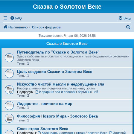
Сказка о Золотом Веке
FAQ
Вход
П
На главную
Список форумов
о
Текущее время: Чт авг 06, 2026 16:58
и
Сказка о Золотом Веке
с
Путеводитель по "Сказке о Золотом Веке"
к
Здесь собраны все ссылки, относящиеся к теме безденежной экономики
Золотого Века
Темы:
1
Цель создания Сказки о Золотом Веке
Темы:
1
Искусство чистой мысли и недопущение зла
Разбор влияния воплощения мысли на нашу жизнь.
Подфорум:
Иерархия зла и способы борьбы с ней
Темы:
2
Лидерство - влияние на мир
Темы:
1
Философия Нового Мира - Золотого Века
Темы:
1
Cоюз стран Золотого Века
Подфорумы:
Календарь и символы стран Золотого Века
,
Золотой