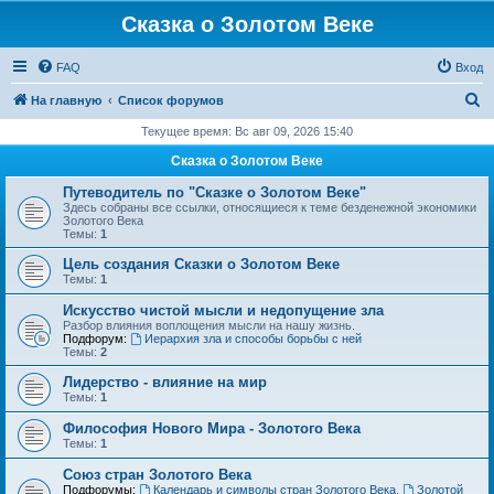
Сказка о Золотом Веке
FAQ
Вход
П
На главную
Список форумов
о
Текущее время: Вс авг 09, 2026 15:40
и
Сказка о Золотом Веке
с
Путеводитель по "Сказке о Золотом Веке"
к
Здесь собраны все ссылки, относящиеся к теме безденежной экономики
Золотого Века
Темы:
1
Цель создания Сказки о Золотом Веке
Темы:
1
Искусство чистой мысли и недопущение зла
Разбор влияния воплощения мысли на нашу жизнь.
Подфорум:
Иерархия зла и способы борьбы с ней
Темы:
2
Лидерство - влияние на мир
Темы:
1
Философия Нового Мира - Золотого Века
Темы:
1
Cоюз стран Золотого Века
Подфорумы:
Календарь и символы стран Золотого Века
,
Золотой