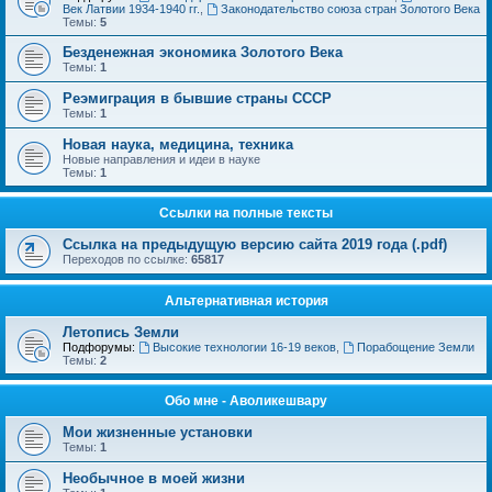
Век Латвии 1934-1940 гг.
,
Законодательство союза стран Золотого Века
Темы:
5
Безденежная экономика Золотого Века
Темы:
1
Реэмиграция в бывшие страны СССР
Темы:
1
Новая наука, медицина, техника
Новые направления и идеи в науке
Темы:
1
Ссылки на полные тексты
Ссылка на предыдущую версию сайта 2019 года (.pdf)
Переходов по ссылке:
65817
Альтернативная история
Летопись Земли
Подфорумы:
Высокие технологии 16-19 веков
,
Порабощение Земли
Темы:
2
Обо мне - Аволикешвару
Мои жизненные установки
Темы:
1
Необычное в моей жизни