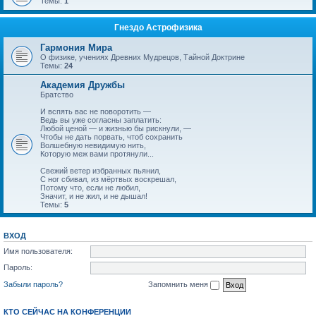
Темы:
1
Гнездо Астрофизика
Гармония Мира
О физике, учениях Древних Мудрецов, Тайной Доктрине
Темы:
24
Академия Дружбы
Братство
И вспять вас не поворотить —
Ведь вы уже согласны заплатить:
Любой ценой — и жизнью бы рискнули, —
Чтобы не дать порвать, чтоб сохранить
Волшебную невидимую нить,
Которую меж вами протянули...
Свежий ветер избранных пьянил,
С ног сбивал, из мёртвых воскрешал,
Потому что, если не любил,
Значит, и не жил, и не дышал!
Темы:
5
ВХОД
Имя пользователя:
Пароль:
Забыли пароль?
Запомнить меня
КТО СЕЙЧАС НА КОНФЕРЕНЦИИ