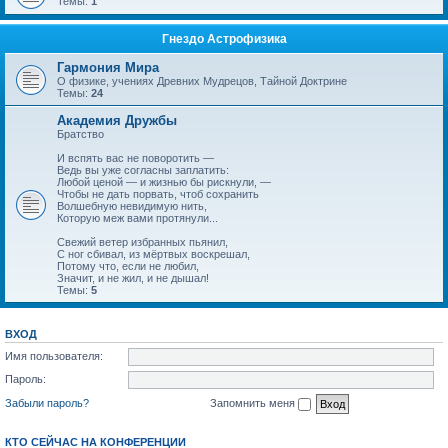
Темы:
1
Гнездо Астрофизика
Гармония Мира
О физике, учениях Древних Мудрецов, Тайной Доктрине
Темы:
24
Академия Дружбы
Братство
И вспять вас не поворотить —
Ведь вы уже согласны заплатить:
Любой ценой — и жизнью бы рискнули, —
Чтобы не дать порвать, чтоб сохранить
Волшебную невидимую нить,
Которую меж вами протянули...
Свежий ветер избранных пьянил,
С ног сбивал, из мёртвых воскрешал,
Потому что, если не любил,
Значит, и не жил, и не дышал!
Темы:
5
ВХОД
Имя пользователя:
Пароль:
Забыли пароль?
Запомнить меня
КТО СЕЙЧАС НА КОНФЕРЕНЦИИ