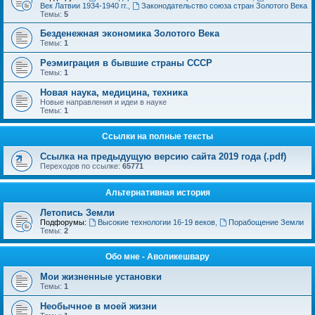
Век Латвии 1934-1940 гг.
,
Законодательство союза стран Золотого Века
Темы:
5
Безденежная экономика Золотого Века
Темы:
1
Реэмиграция в бывшие страны СССР
Темы:
1
Новая наука, медицина, техника
Новые направления и идеи в науке
Темы:
1
Ссылки на полные тексты
Ссылка на предыдущую версию сайта 2019 года (.pdf)
Переходов по ссылке:
65771
Альтернативная история
Летопись Земли
Подфорумы:
Высокие технологии 16-19 веков
,
Порабощение Земли
Темы:
2
Обо мне - Аволикешвару
Мои жизненные установки
Темы:
1
Необычное в моей жизни