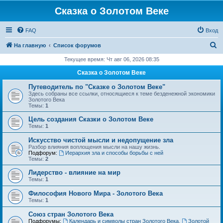
Сказка о Золотом Веке
FAQ
Вход
П
На главную
Список форумов
о
Текущее время: Чт авг 06, 2026 08:35
и
Сказка о Золотом Веке
с
Путеводитель по "Сказке о Золотом Веке"
к
Здесь собраны все ссылки, относящиеся к теме безденежной экономики
Золотого Века
Темы:
1
Цель создания Сказки о Золотом Веке
Темы:
1
Искусство чистой мысли и недопущение зла
Разбор влияния воплощения мысли на нашу жизнь.
Подфорум:
Иерархия зла и способы борьбы с ней
Темы:
2
Лидерство - влияние на мир
Темы:
1
Философия Нового Мира - Золотого Века
Темы:
1
Cоюз стран Золотого Века
Подфорумы:
Календарь и символы стран Золотого Века
,
Золотой