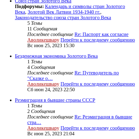
Cоюз стран Золотого Века
Подфорумы:
Календарь и символы стран Золотого
Века
,
Золотой Век Латвии 1934-1940 гг.
,
Законодательство союза стран Золотого Века
5
Темы
11
Сообщения
Последнее сообщение
Re: Паспорт как согласие
Аволикешвару
Перейти к последнему сообщению
Вс июн 25, 2023 15:30
Безденежная экономика Золотого Века
1
Темы
4
Сообщения
Последнее сообщение
Re: Путеводитель по
"Сказке о…
Аволикешвару
Перейти к последнему сообщению
Сб июн 24, 2023 22:50
Реэмиграция в бывшие страны СССР
1
Темы
2
Сообщения
Последнее сообщение
Re: Реэмиграция в бывшие
стра…
Аволикешвару
Перейти к последнему сообщению
Вс июн 25, 2023 21:04