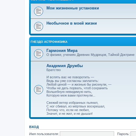
Мои жизненные установки
Необычное в моей жизни
ГНЕЗДО АСТРОФИЗИКА
Гармония Мира
О физике, учениях Древних Мудрецов, Тайной Доктрине
Академия Дружбы
Братство
И вспять вас не поворотить —
Ведь вы уже согласны заплатить:
Любой ценой — и жизнью бы рискнули, —
Чтобы не дать порвать, чтоб сохранить
Волшебную невидимую нить,
Которую меж вами протянули...
Свежий ветер избранных пьянил,
С ног сбивал, из мёртвых воскрешал,
Потому что, если не любил,
Значит, и не жил, и не дышал!
ВХОД
Имя пользователя:
Пароль: