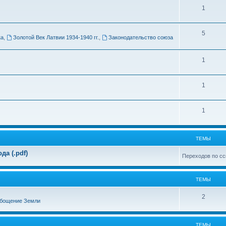
Т
1
м
е
ы
Т
5
м
ка
,
Золотой Век Латвии 1934-1940 гг.
,
Законодательство союза
е
ы
м
Т
1
ы
е
Т
1
м
е
ы
Т
1
м
е
ы
м
ТЕМЫ
ы
а (.pdf)
Переходов по сс
ТЕМЫ
Т
2
бощение Земли
е
м
ТЕМЫ