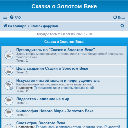
Сказка о Золотом Веке
FAQ
Вход
П
На главную
Список форумов
о
Текущее время: Сб авг 08, 2026 12:10
и
Сказка о Золотом Веке
с
Путеводитель по "Сказке о Золотом Веке"
к
Здесь собраны все ссылки, относящиеся к теме безденежной экономики
Золотого Века
Темы:
1
Цель создания Сказки о Золотом Веке
Темы:
1
Искусство чистой мысли и недопущение зла
Разбор влияния воплощения мысли на нашу жизнь.
Подфорум:
Иерархия зла и способы борьбы с ней
Темы:
2
Лидерство - влияние на мир
Темы:
1
Философия Нового Мира - Золотого Века
Темы:
1
Cоюз стран Золотого Века
Подфорумы:
Календарь и символы стран Золотого Века
,
Золотой