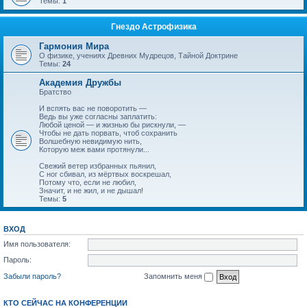
Темы:
1
Гнездо Астрофизика
Гармония Мира
О физике, учениях Древних Мудрецов, Тайной Доктрине
Темы:
24
Академия Дружбы
Братство
И вспять вас не поворотить —
Ведь вы уже согласны заплатить:
Любой ценой — и жизнью бы рискнули, —
Чтобы не дать порвать, чтоб сохранить
Волшебную невидимую нить,
Которую меж вами протянули...
Свежий ветер избранных пьянил,
С ног сбивал, из мёртвых воскрешал,
Потому что, если не любил,
Значит, и не жил, и не дышал!
Темы:
5
ВХОД
Имя пользователя:
Пароль:
Забыли пароль?
Запомнить меня
КТО СЕЙЧАС НА КОНФЕРЕНЦИИ