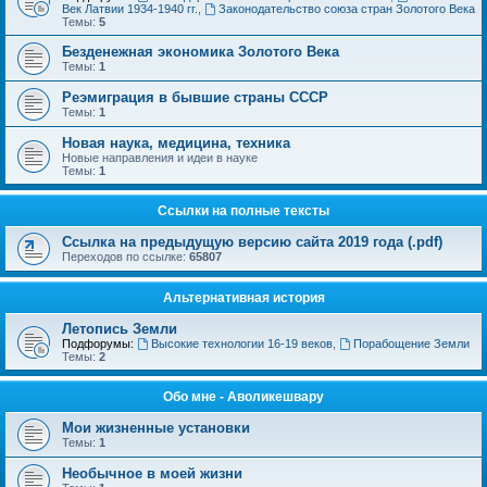
Век Латвии 1934-1940 гг.
,
Законодательство союза стран Золотого Века
Темы:
5
Безденежная экономика Золотого Века
Темы:
1
Реэмиграция в бывшие страны СССР
Темы:
1
Новая наука, медицина, техника
Новые направления и идеи в науке
Темы:
1
Ссылки на полные тексты
Ссылка на предыдущую версию сайта 2019 года (.pdf)
Переходов по ссылке:
65807
Альтернативная история
Летопись Земли
Подфорумы:
Высокие технологии 16-19 веков
,
Порабощение Земли
Темы:
2
Обо мне - Аволикешвару
Мои жизненные установки
Темы:
1
Необычное в моей жизни