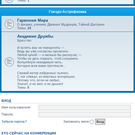
Темы:
1
Гнездо Астрофизика
Гармония Мира
О физике, учениях Древних Мудрецов, Тайной Доктрине
Темы:
24
Академия Дружбы
Братство
И вспять вас не поворотить —
Ведь вы уже согласны заплатить:
Любой ценой — и жизнью бы рискнули, —
Чтобы не дать порвать, чтоб сохранить
Волшебную невидимую нить,
Которую меж вами протянули...
Свежий ветер избранных пьянил,
С ног сбивал, из мёртвых воскрешал,
Потому что, если не любил,
Значит, и не жил, и не дышал!
Темы:
5
ВХОД
Имя пользователя:
Пароль:
Забыли пароль?
Запомнить меня
КТО СЕЙЧАС НА КОНФЕРЕНЦИИ