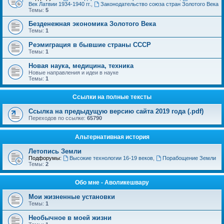
Век Латвии 1934-1940 гг.
,
Законодательство союза стран Золотого Века
Темы:
5
Безденежная экономика Золотого Века
Темы:
1
Реэмиграция в бывшие страны СССР
Темы:
1
Новая наука, медицина, техника
Новые направления и идеи в науке
Темы:
1
Ссылки на полные тексты
Ссылка на предыдущую версию сайта 2019 года (.pdf)
Переходов по ссылке:
65790
Альтернативная история
Летопись Земли
Подфорумы:
Высокие технологии 16-19 веков
,
Порабощение Земли
Темы:
2
Обо мне - Аволикешвару
Мои жизненные установки
Темы:
1
Необычное в моей жизни