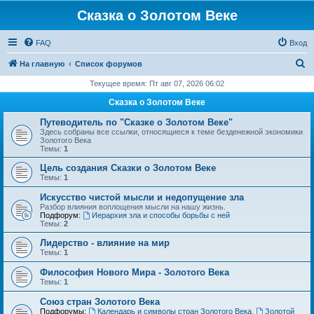
Сказка о Золотом Веке
FAQ
Вход
П
На главную
Список форумов
о
Текущее время: Пт авг 07, 2026 06:02
и
Сказка о Золотом Веке
с
Путеводитель по "Сказке о Золотом Веке"
к
Здесь собраны все ссылки, относящиеся к теме безденежной экономики
Золотого Века
Темы:
1
Цель создания Сказки о Золотом Веке
Темы:
1
Искусство чистой мысли и недопущение зла
Разбор влияния воплощения мысли на нашу жизнь.
Подфорум:
Иерархия зла и способы борьбы с ней
Темы:
2
Лидерство - влияние на мир
Темы:
1
Философия Нового Мира - Золотого Века
Темы:
1
Cоюз стран Золотого Века
Подфорумы:
Календарь и символы стран Золотого Века
,
Золотой