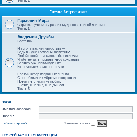
Темы:
1
Гнездо Астрофизика
Гармония Мира
О физике, учениях Древних Мудрецов, Тайной Доктрине
Темы:
24
Академия Дружбы
Братство
И вспять вас не поворотить —
Ведь вы уже согласны заплатить:
Любой ценой — и жизнью бы рискнули, —
Чтобы не дать порвать, чтоб сохранить
Волшебную невидимую нить,
Которую меж вами протянули...
Свежий ветер избранных пьянил,
С ног сбивал, из мёртвых воскрешал,
Потому что, если не любил,
Значит, и не жил, и не дышал!
Темы:
5
ВХОД
Имя пользователя:
Пароль:
Забыли пароль?
Запомнить меня
КТО СЕЙЧАС НА КОНФЕРЕНЦИИ