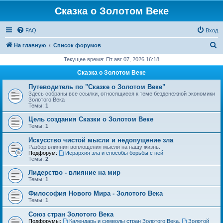
Сказка о Золотом Веке
FAQ
Вход
П
На главную
Список форумов
о
Текущее время: Пт авг 07, 2026 16:18
и
Сказка о Золотом Веке
с
Путеводитель по "Сказке о Золотом Веке"
к
Здесь собраны все ссылки, относящиеся к теме безденежной экономики
Золотого Века
Темы:
1
Цель создания Сказки о Золотом Веке
Темы:
1
Искусство чистой мысли и недопущение зла
Разбор влияния воплощения мысли на нашу жизнь.
Подфорум:
Иерархия зла и способы борьбы с ней
Темы:
2
Лидерство - влияние на мир
Темы:
1
Философия Нового Мира - Золотого Века
Темы:
1
Cоюз стран Золотого Века
Подфорумы:
Календарь и символы стран Золотого Века
,
Золотой