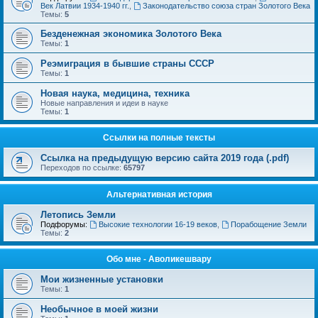
Век Латвии 1934-1940 гг.
,
Законодательство союза стран Золотого Века
Темы:
5
Безденежная экономика Золотого Века
Темы:
1
Реэмиграция в бывшие страны СССР
Темы:
1
Новая наука, медицина, техника
Новые направления и идеи в науке
Темы:
1
Ссылки на полные тексты
Ссылка на предыдущую версию сайта 2019 года (.pdf)
Переходов по ссылке:
65797
Альтернативная история
Летопись Земли
Подфорумы:
Высокие технологии 16-19 веков
,
Порабощение Земли
Темы:
2
Обо мне - Аволикешвару
Мои жизненные установки
Темы:
1
Необычное в моей жизни