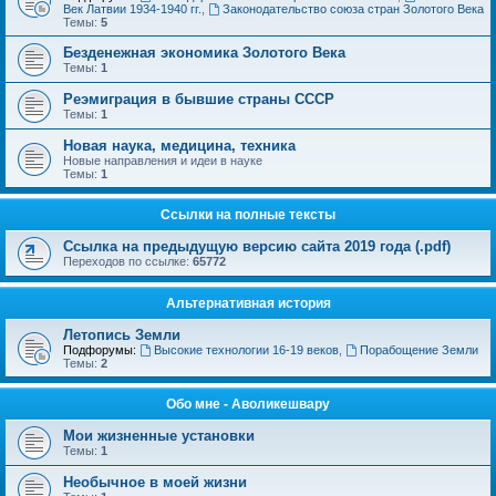
Век Латвии 1934-1940 гг.
,
Законодательство союза стран Золотого Века
Темы:
5
Безденежная экономика Золотого Века
Темы:
1
Реэмиграция в бывшие страны СССР
Темы:
1
Новая наука, медицина, техника
Новые направления и идеи в науке
Темы:
1
Ссылки на полные тексты
Ссылка на предыдущую версию сайта 2019 года (.pdf)
Переходов по ссылке:
65772
Альтернативная история
Летопись Земли
Подфорумы:
Высокие технологии 16-19 веков
,
Порабощение Земли
Темы:
2
Обо мне - Аволикешвару
Мои жизненные установки
Темы:
1
Необычное в моей жизни