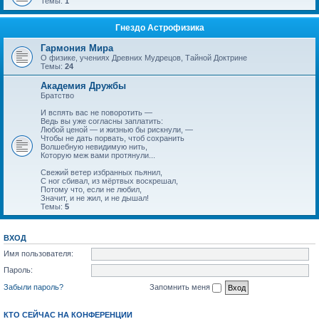
Темы:
1
Гнездо Астрофизика
Гармония Мира
О физике, учениях Древних Мудрецов, Тайной Доктрине
Темы:
24
Академия Дружбы
Братство
И вспять вас не поворотить —
Ведь вы уже согласны заплатить:
Любой ценой — и жизнью бы рискнули, —
Чтобы не дать порвать, чтоб сохранить
Волшебную невидимую нить,
Которую меж вами протянули...
Свежий ветер избранных пьянил,
С ног сбивал, из мёртвых воскрешал,
Потому что, если не любил,
Значит, и не жил, и не дышал!
Темы:
5
ВХОД
Имя пользователя:
Пароль:
Забыли пароль?
Запомнить меня
КТО СЕЙЧАС НА КОНФЕРЕНЦИИ