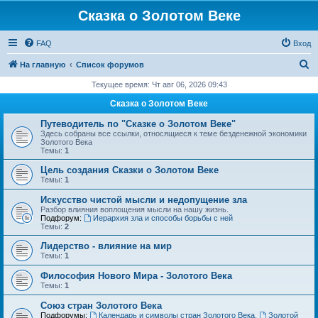
Сказка о Золотом Веке
FAQ
Вход
П
На главную
Список форумов
о
Текущее время: Чт авг 06, 2026 09:43
и
Сказка о Золотом Веке
с
Путеводитель по "Сказке о Золотом Веке"
к
Здесь собраны все ссылки, относящиеся к теме безденежной экономики
Золотого Века
Темы:
1
Цель создания Сказки о Золотом Веке
Темы:
1
Искусство чистой мысли и недопущение зла
Разбор влияния воплощения мысли на нашу жизнь.
Подфорум:
Иерархия зла и способы борьбы с ней
Темы:
2
Лидерство - влияние на мир
Темы:
1
Философия Нового Мира - Золотого Века
Темы:
1
Cоюз стран Золотого Века
Подфорумы:
Календарь и символы стран Золотого Века
,
Золотой