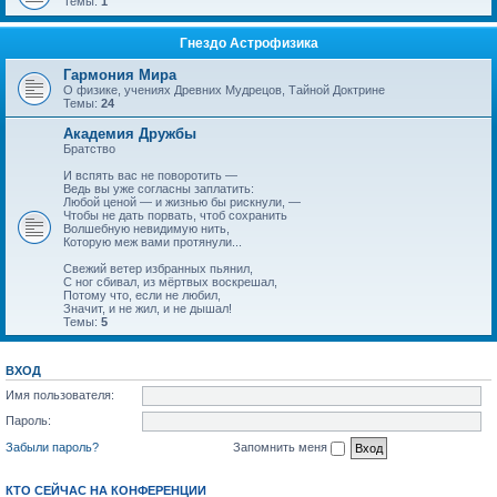
Темы:
1
Гнездо Астрофизика
Гармония Мира
О физике, учениях Древних Мудрецов, Тайной Доктрине
Темы:
24
Академия Дружбы
Братство
И вспять вас не поворотить —
Ведь вы уже согласны заплатить:
Любой ценой — и жизнью бы рискнули, —
Чтобы не дать порвать, чтоб сохранить
Волшебную невидимую нить,
Которую меж вами протянули...
Свежий ветер избранных пьянил,
С ног сбивал, из мёртвых воскрешал,
Потому что, если не любил,
Значит, и не жил, и не дышал!
Темы:
5
ВХОД
Имя пользователя:
Пароль:
Забыли пароль?
Запомнить меня
КТО СЕЙЧАС НА КОНФЕРЕНЦИИ