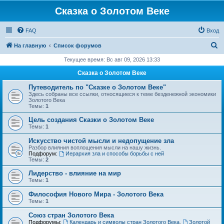
Сказка о Золотом Веке
FAQ
Вход
П
На главную
Список форумов
о
Текущее время: Вс авг 09, 2026 13:33
и
Сказка о Золотом Веке
с
Путеводитель по "Сказке о Золотом Веке"
к
Здесь собраны все ссылки, относящиеся к теме безденежной экономики
Золотого Века
Темы:
1
Цель создания Сказки о Золотом Веке
Темы:
1
Искусство чистой мысли и недопущение зла
Разбор влияния воплощения мысли на нашу жизнь.
Подфорум:
Иерархия зла и способы борьбы с ней
Темы:
2
Лидерство - влияние на мир
Темы:
1
Философия Нового Мира - Золотого Века
Темы:
1
Cоюз стран Золотого Века
Подфорумы:
Календарь и символы стран Золотого Века
,
Золотой