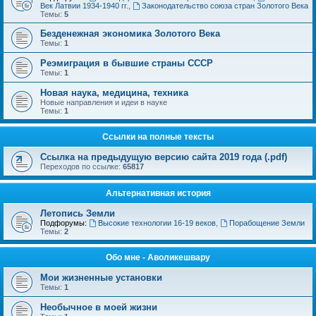
Век Латвии 1934-1940 гг.
,
Законодательство союза стран Золотого Века
Темы:
5
Безденежная экономика Золотого Века
Темы:
1
Реэмиграция в бывшие страны СССР
Темы:
1
Новая наука, медицина, техника
Новые направления и идеи в науке
Темы:
1
Ссылки на полные тексты
Ссылка на предыдущую версию сайта 2019 года (.pdf)
Переходов по ссылке:
65817
Альтернативная история
Летопись Земли
Подфорумы:
Высокие технологии 16-19 веков
,
Порабощение Земли
Темы:
2
Обо мне - Аволикешвару
Мои жизненные установки
Темы:
1
Необычное в моей жизни