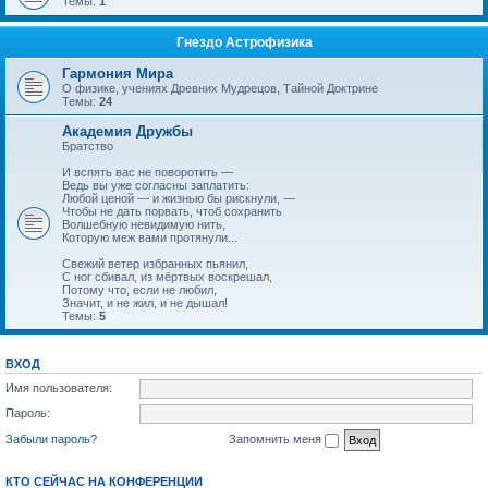
Темы:
1
Гнездо Астрофизика
Гармония Мира
О физике, учениях Древних Мудрецов, Тайной Доктрине
Темы:
24
Академия Дружбы
Братство
И вспять вас не поворотить —
Ведь вы уже согласны заплатить:
Любой ценой — и жизнью бы рискнули, —
Чтобы не дать порвать, чтоб сохранить
Волшебную невидимую нить,
Которую меж вами протянули...
Свежий ветер избранных пьянил,
С ног сбивал, из мёртвых воскрешал,
Потому что, если не любил,
Значит, и не жил, и не дышал!
Темы:
5
ВХОД
Имя пользователя:
Пароль:
Забыли пароль?
Запомнить меня
КТО СЕЙЧАС НА КОНФЕРЕНЦИИ