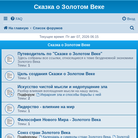
Сказка о Золотом Веке
FAQ
Вход
П
На главную
Список форумов
о
Текущее время: Пт авг 07, 2026 06:15
и
Сказка о Золотом Веке
с
Путеводитель по "Сказке о Золотом Веке"
к
Здесь собраны все ссылки, относящиеся к теме безденежной экономики
Золотого Века
Темы:
1
Цель создания Сказки о Золотом Веке
Темы:
1
Искусство чистой мысли и недопущение зла
Разбор влияния воплощения мысли на нашу жизнь.
Подфорум:
Иерархия зла и способы борьбы с ней
Темы:
2
Лидерство - влияние на мир
Темы:
1
Философия Нового Мира - Золотого Века
Темы:
1
Cоюз стран Золотого Века
Подфорумы:
Календарь и символы стран Золотого Века
,
Золотой