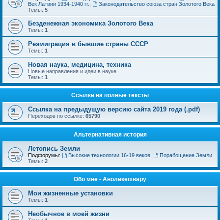
Век Латвии 1934-1940 гг.
,
Законодательство союза стран Золотого Века
Темы:
5
Безденежная экономика Золотого Века
Темы:
1
Реэмиграция в бывшие страны СССР
Темы:
1
Новая наука, медицина, техника
Новые направления и идеи в науке
Темы:
1
Ссылки на полные тексты
Ссылка на предыдущую версию сайта 2019 года (.pdf)
Переходов по ссылке:
65790
Альтернативная история
Летопись Земли
Подфорумы:
Высокие технологии 16-19 веков
,
Порабощение Земли
Темы:
2
Обо мне - Аволикешвару
Мои жизненные установки
Темы:
1
Необычное в моей жизни