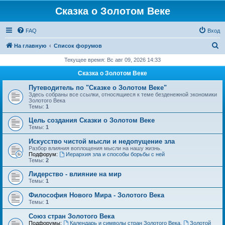
Сказка о Золотом Веке
FAQ
Вход
П
На главную
Список форумов
о
Текущее время: Вс авг 09, 2026 14:33
и
Сказка о Золотом Веке
с
Путеводитель по "Сказке о Золотом Веке"
к
Здесь собраны все ссылки, относящиеся к теме безденежной экономики
Золотого Века
Темы:
1
Цель создания Сказки о Золотом Веке
Темы:
1
Искусство чистой мысли и недопущение зла
Разбор влияния воплощения мысли на нашу жизнь.
Подфорум:
Иерархия зла и способы борьбы с ней
Темы:
2
Лидерство - влияние на мир
Темы:
1
Философия Нового Мира - Золотого Века
Темы:
1
Cоюз стран Золотого Века
Подфорумы:
Календарь и символы стран Золотого Века
,
Золотой