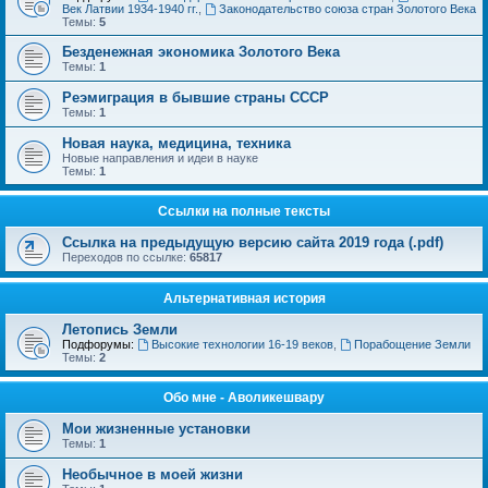
Век Латвии 1934-1940 гг.
,
Законодательство союза стран Золотого Века
Темы:
5
Безденежная экономика Золотого Века
Темы:
1
Реэмиграция в бывшие страны СССР
Темы:
1
Новая наука, медицина, техника
Новые направления и идеи в науке
Темы:
1
Ссылки на полные тексты
Ссылка на предыдущую версию сайта 2019 года (.pdf)
Переходов по ссылке:
65817
Альтернативная история
Летопись Земли
Подфорумы:
Высокие технологии 16-19 веков
,
Порабощение Земли
Темы:
2
Обо мне - Аволикешвару
Мои жизненные установки
Темы:
1
Необычное в моей жизни