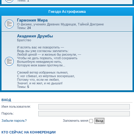
Темы:
1
Гнездо Астрофизика
Гармония Мира
О физике, учениях Древних Мудрецов, Тайной Доктрине
Темы:
24
Академия Дружбы
Братство
И вспять вас не поворотить —
Ведь вы уже согласны заплатить:
Любой ценой — и жизнью бы рискнули, —
Чтобы не дать порвать, чтоб сохранить
Волшебную невидимую нить,
Которую меж вами протянули...
Свежий ветер избранных пьянил,
С ног сбивал, из мёртвых воскрешал,
Потому что, если не любил,
Значит, и не жил, и не дышал!
Темы:
5
ВХОД
Имя пользователя:
Пароль:
Забыли пароль?
Запомнить меня
КТО СЕЙЧАС НА КОНФЕРЕНЦИИ