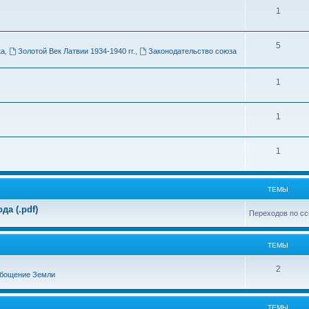
Т
1
м
е
ы
Т
5
м
ка
,
Золотой Век Латвии 1934-1940 гг.
,
Законодательство союза
е
ы
м
Т
1
ы
е
Т
1
м
е
ы
Т
1
м
е
ы
м
ТЕМЫ
ы
а (.pdf)
Переходов по сс
ТЕМЫ
Т
2
бощение Земли
е
м
ТЕМЫ