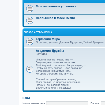
Мои жизненные установки
Необычное в моей жизни
ГНЕЗДО АСТРОФИЗИКА
Гармония Мира
О физике, учениях Древних Мудрецов, Тайной Доктрине
Академия Дружбы
Братство
И вспять вас не поворотить —
Ведь вы уже согласны заплатить:
Любой ценой — и жизнью бы рискнули, —
Чтобы не дать порвать, чтоб сохранить
Волшебную невидимую нить,
Которую меж вами протянули...
Свежий ветер избранных пьянил,
С ног сбивал, из мёртвых воскрешал,
Потому что, если не любил,
Значит, и не жил, и не дышал!
ВХОД
Имя пользователя:
Пароль: