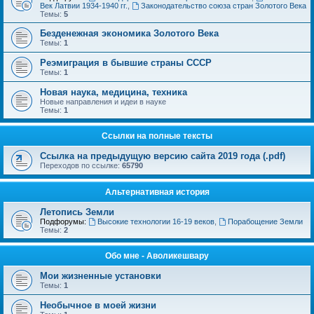
Век Латвии 1934-1940 гг.
,
Законодательство союза стран Золотого Века
Темы:
5
Безденежная экономика Золотого Века
Темы:
1
Реэмиграция в бывшие страны СССР
Темы:
1
Новая наука, медицина, техника
Новые направления и идеи в науке
Темы:
1
Ссылки на полные тексты
Ссылка на предыдущую версию сайта 2019 года (.pdf)
Переходов по ссылке:
65790
Альтернативная история
Летопись Земли
Подфорумы:
Высокие технологии 16-19 веков
,
Порабощение Земли
Темы:
2
Обо мне - Аволикешвару
Мои жизненные установки
Темы:
1
Необычное в моей жизни