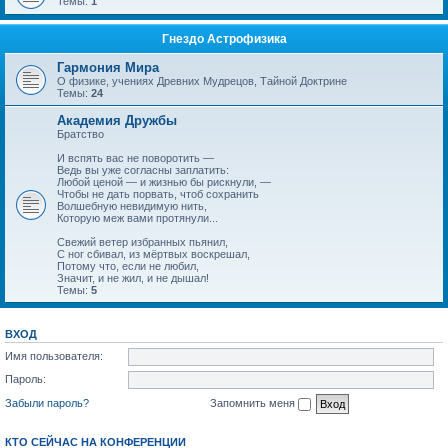
Темы:
1
Гнездо Астрофизика
Гармония Мира
О физике, учениях Древних Мудрецов, Тайной Доктрине
Темы:
24
Академия Дружбы
Братство
И вспять вас не поворотить —
Ведь вы уже согласны заплатить:
Любой ценой — и жизнью бы рискнули, —
Чтобы не дать порвать, чтоб сохранить
Волшебную невидимую нить,
Которую меж вами протянули...
Свежий ветер избранных пьянил,
С ног сбивал, из мёртвых воскрешал,
Потому что, если не любил,
Значит, и не жил, и не дышал!
Темы:
5
ВХОД
Имя пользователя:
Пароль:
Забыли пароль?
Запомнить меня
КТО СЕЙЧАС НА КОНФЕРЕНЦИИ