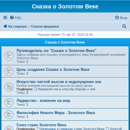
Сказка о Золотом Веке
FAQ
Вход
П
На главную
Список форумов
о
Текущее время: Пт авг 07, 2026 02:50
и
Сказка о Золотом Веке
с
Путеводитель по "Сказке о Золотом Веке"
к
Здесь собраны все ссылки, относящиеся к теме безденежной экономики
Золотого Века
Темы:
1
Цель создания Сказки о Золотом Веке
Темы:
1
Искусство чистой мысли и недопущение зла
Разбор влияния воплощения мысли на нашу жизнь.
Подфорум:
Иерархия зла и способы борьбы с ней
Темы:
2
Лидерство - влияние на мир
Темы:
1
Философия Нового Мира - Золотого Века
Темы:
1
Cоюз стран Золотого Века
Подфорумы:
Календарь и символы стран Золотого Века
,
Золотой