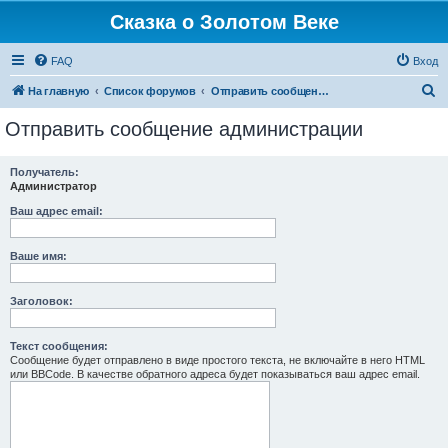
Сказка о Золотом Веке
FAQ
Вход
П
На главную
Список форумов
Отправить сообщение администрации
о
Отправить сообщение администрации
и
с
Получатель:
Администратор
к
Ваш адрес email:
Ваше имя:
Заголовок:
Текст сообщения:
Сообщение будет отправлено в виде простого текста, не включайте в него HTML
или BBCode. В качестве обратного адреса будет показываться ваш адрес email.