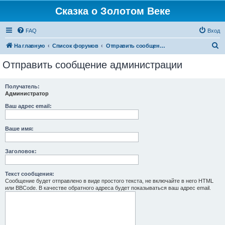
Сказка о Золотом Веке
FAQ
Вход
П
На главную
Список форумов
Отправить сообщение администрации
о
Отправить сообщение администрации
и
с
Получатель:
Администратор
к
Ваш адрес email:
Ваше имя:
Заголовок:
Текст сообщения:
Сообщение будет отправлено в виде простого текста, не включайте в него HTML
или BBCode. В качестве обратного адреса будет показываться ваш адрес email.