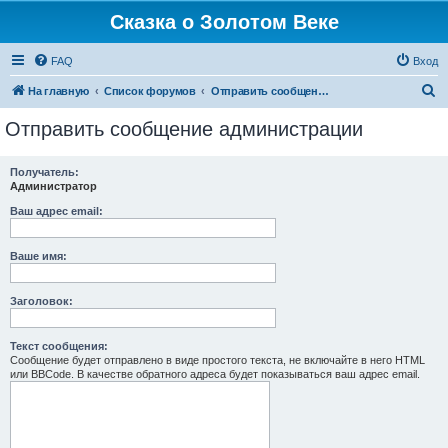
Сказка о Золотом Веке
FAQ
Вход
П
На главную
Список форумов
Отправить сообщение администрации
о
Отправить сообщение администрации
и
с
Получатель:
Администратор
к
Ваш адрес email:
Ваше имя:
Заголовок:
Текст сообщения:
Сообщение будет отправлено в виде простого текста, не включайте в него HTML
или BBCode. В качестве обратного адреса будет показываться ваш адрес email.