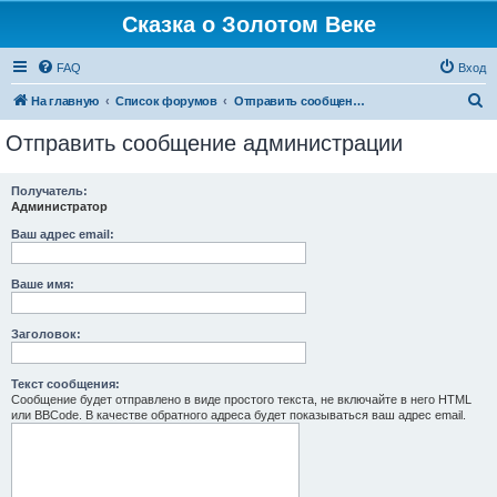
Сказка о Золотом Веке
FAQ
Вход
П
На главную
Список форумов
Отправить сообщение администрации
о
Отправить сообщение администрации
и
с
Получатель:
Администратор
к
Ваш адрес email:
Ваше имя:
Заголовок:
Текст сообщения:
Сообщение будет отправлено в виде простого текста, не включайте в него HTML
или BBCode. В качестве обратного адреса будет показываться ваш адрес email.