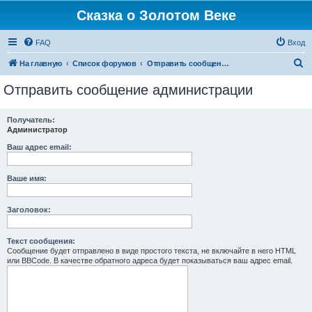
Сказка о Золотом Веке
FAQ
Вход
П
На главную
Список форумов
Отправить сообщение администрации
о
Отправить сообщение администрации
и
с
Получатель:
Администратор
к
Ваш адрес email:
Ваше имя:
Заголовок:
Текст сообщения:
Сообщение будет отправлено в виде простого текста, не включайте в него HTML
или BBCode. В качестве обратного адреса будет показываться ваш адрес email.