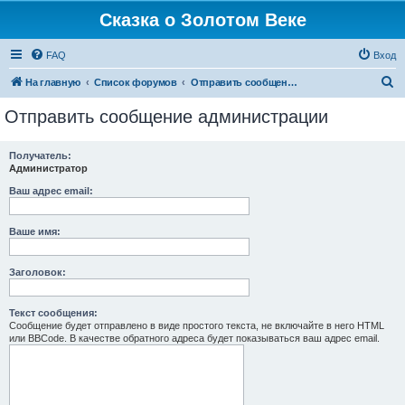
Сказка о Золотом Веке
FAQ
Вход
П
На главную
Список форумов
Отправить сообщение администрации
о
Отправить сообщение администрации
и
с
Получатель:
Администратор
к
Ваш адрес email:
Ваше имя:
Заголовок:
Текст сообщения:
Сообщение будет отправлено в виде простого текста, не включайте в него HTML
или BBCode. В качестве обратного адреса будет показываться ваш адрес email.