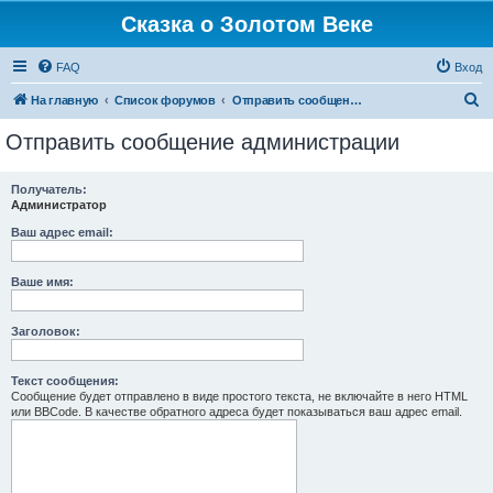
Сказка о Золотом Веке
FAQ
Вход
П
На главную
Список форумов
Отправить сообщение администрации
о
Отправить сообщение администрации
и
с
Получатель:
Администратор
к
Ваш адрес email:
Ваше имя:
Заголовок:
Текст сообщения:
Сообщение будет отправлено в виде простого текста, не включайте в него HTML
или BBCode. В качестве обратного адреса будет показываться ваш адрес email.