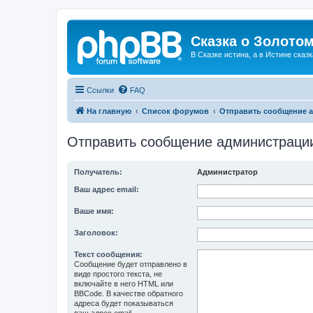
Сказка о Золотом
В Сказке истина, а в Истине сказк
Ссылки
FAQ
На главную
Список форумов
Отправить сообщение 
Отправить сообщение администраци
Получатель:
Администратор
Ваш адрес email:
Ваше имя:
Заголовок:
Текст сообщения:
Сообщение будет отправлено в
виде простого текста, не
включайте в него HTML или
BBCode. В качестве обратного
адреса будет показываться
ваш адрес email.