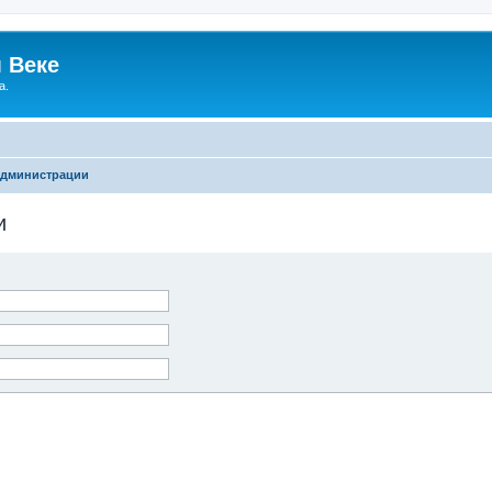
 Веке
а.
администрации
и