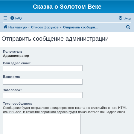
Сказка о Золотом Веке
FAQ
Вход
П
На главную
Список форумов
Отправить сообщение администрации
о
Отправить сообщение администрации
и
с
Получатель:
Администратор
к
Ваш адрес email:
Ваше имя:
Заголовок:
Текст сообщения:
Сообщение будет отправлено в виде простого текста, не включайте в него HTML
или BBCode. В качестве обратного адреса будет показываться ваш адрес email.