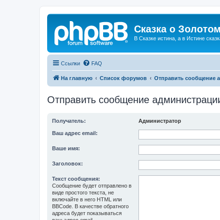
Сказка о Золотом
В Сказке истина, а в Истине сказк
Ссылки
FAQ
На главную
Список форумов
Отправить сообщение 
Отправить сообщение администраци
Получатель:
Администратор
Ваш адрес email:
Ваше имя:
Заголовок:
Текст сообщения:
Сообщение будет отправлено в
виде простого текста, не
включайте в него HTML или
BBCode. В качестве обратного
адреса будет показываться
ваш адрес email.