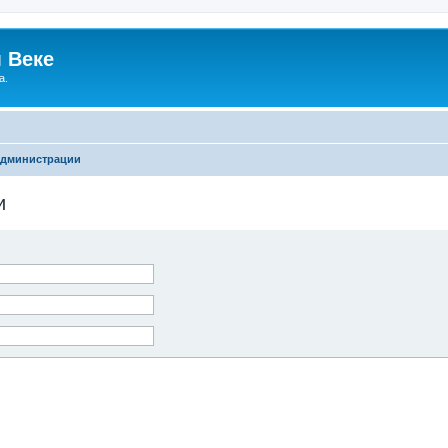
 Веке
а.
администрации
и