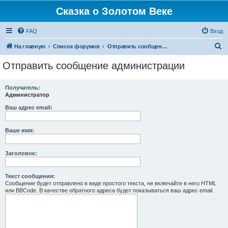
Сказка о Золотом Веке
FAQ
Вход
П
На главную
Список форумов
Отправить сообщение администрации
о
Отправить сообщение администрации
и
с
Получатель:
Администратор
к
Ваш адрес email:
Ваше имя:
Заголовок:
Текст сообщения:
Сообщение будет отправлено в виде простого текста, не включайте в него HTML
или BBCode. В качестве обратного адреса будет показываться ваш адрес email.