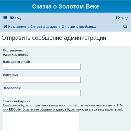
Сказка о Золотом Веке
FAQ
Вход
П
На главную
Список форумов
Отправить сообщение администрации
о
Отправить сообщение администрации
и
с
Получатель:
Администратор
к
Ваш адрес email:
Ваше имя:
Заголовок:
Текст сообщения:
Сообщение будет отправлено в виде простого текста, не включайте в него HTML
или BBCode. В качестве обратного адреса будет показываться ваш адрес email.