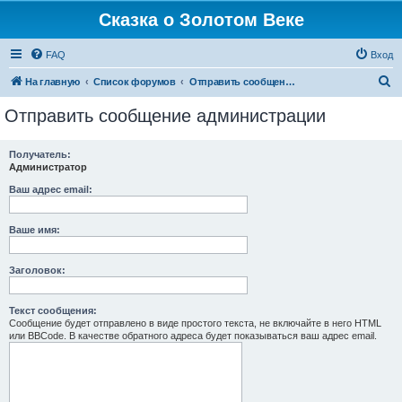
Сказка о Золотом Веке
FAQ
Вход
П
На главную
Список форумов
Отправить сообщение администрации
о
Отправить сообщение администрации
и
с
Получатель:
Администратор
к
Ваш адрес email:
Ваше имя:
Заголовок:
Текст сообщения:
Сообщение будет отправлено в виде простого текста, не включайте в него HTML
или BBCode. В качестве обратного адреса будет показываться ваш адрес email.