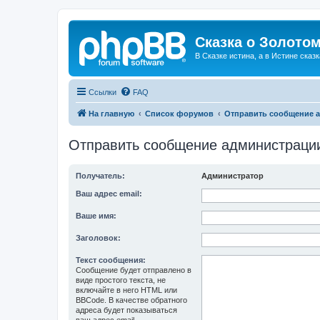
Сказка о Золотом
В Сказке истина, а в Истине сказк
Ссылки
FAQ
На главную
Список форумов
Отправить сообщение 
Отправить сообщение администраци
Получатель:
Администратор
Ваш адрес email:
Ваше имя:
Заголовок:
Текст сообщения:
Сообщение будет отправлено в
виде простого текста, не
включайте в него HTML или
BBCode. В качестве обратного
адреса будет показываться
ваш адрес email.