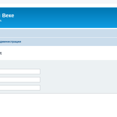
 Веке
а.
администрации
и