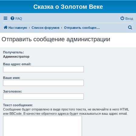
Сказка о Золотом Веке
FAQ
Вход
П
На главную
Список форумов
Отправить сообщение администрации
о
Отправить сообщение администрации
и
с
Получатель:
Администратор
к
Ваш адрес email:
Ваше имя:
Заголовок:
Текст сообщения:
Сообщение будет отправлено в виде простого текста, не включайте в него HTML
или BBCode. В качестве обратного адреса будет показываться ваш адрес email.