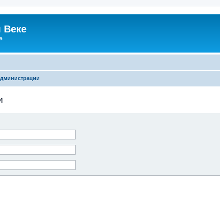
 Веке
а.
администрации
и