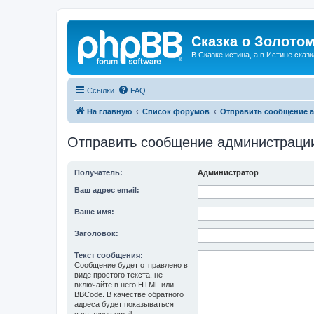
Сказка о Золотом
В Сказке истина, а в Истине сказк
Ссылки
FAQ
На главную
Список форумов
Отправить сообщение 
Отправить сообщение администраци
Получатель:
Администратор
Ваш адрес email:
Ваше имя:
Заголовок:
Текст сообщения:
Сообщение будет отправлено в
виде простого текста, не
включайте в него HTML или
BBCode. В качестве обратного
адреса будет показываться
ваш адрес email.